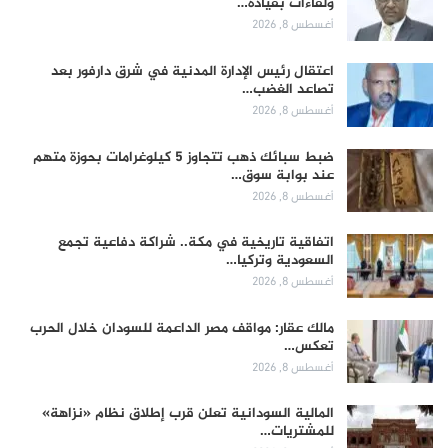
ولقاءات بقيادة…
أغسطس 8, 2026
اعتقال رئيس الإدارة المدنية في شرق دارفور بعد
تصاعد الغضب…
أغسطس 8, 2026
ضبط سبائك ذهب تتجاوز 5 كيلوغرامات بحوزة متهم
عند بوابة سوق…
أغسطس 8, 2026
اتفاقية تاريخية في مكة.. شراكة دفاعية تجمع
السعودية وتركيا…
أغسطس 8, 2026
مالك عقار: مواقف مصر الداعمة للسودان خلال الحرب
تعكس…
أغسطس 8, 2026
المالية السودانية تعلن قرب إطلاق نظام «نزاهة»
للمشتريات…