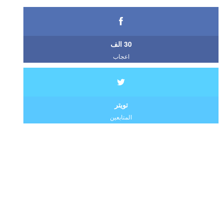
30 الف
اعجاب
تويتر
المتابعين