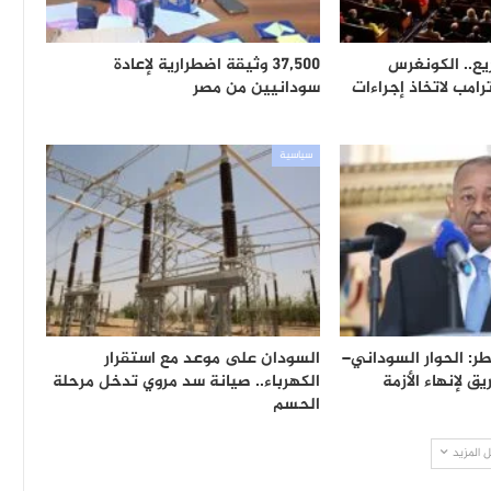
ع.. الكونغرس
37,500 وثيقة اضطرارية لإعادة
امب لاتخاذ إجراءات
سودانيين من مصر
سياسية
ر: الحوار السوداني–
السودان على موعد مع استقرار
 لإنهاء الأزمة
الكهرباء.. صيانة سد مروي تدخل مرحلة
الحسم
 المزيد