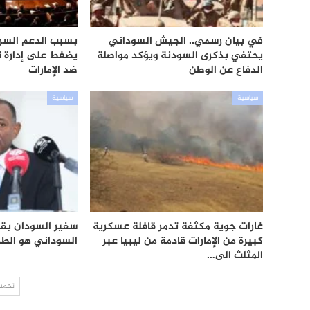
في بيان رسمي.. الجيش السوداني
بسبب الدعم السري
يحتفي بذكرى السودنة ويؤكد مواصلة
يضغط على إدارة تر
الدفاع عن الوطن
ضد الإمارات
سياسية
سياسية
غارات جوية مكثفة تدمر قافلة عسكرية
سفير السودان بقط
كبيرة من الإمارات قادمة من ليبيا عبر
السوداني هو الطريق
المثلث الى…
تحميل