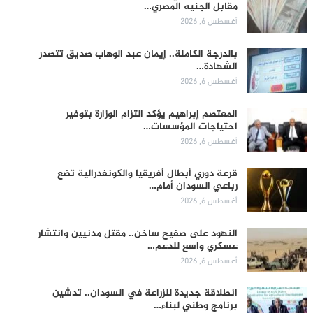
مقابل الجنيه المصري…
أغسطس 6, 2026
بالدرجة الكاملة.. إيمان عبد الوهاب صديق تتصدر
الشهادة…
أغسطس 6, 2026
المعتصم إبراهيم يؤكد التزام الوزارة بتوفير
احتياجات المؤسسات…
أغسطس 6, 2026
قرعة دوري أبطال أفريقيا والكونفدرالية تضع
رباعي السودان أمام…
أغسطس 6, 2026
النهود على صفيح ساخن.. مقتل مدنيين وانتشار
عسكري واسع للدعم…
أغسطس 6, 2026
انطلاقة جديدة للزراعة في السودان.. تدشين
برنامج وطني لبناء…