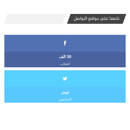
تابعنا على مواقع التواصل
30 الف
اعجاب
تويتر
المتابعين