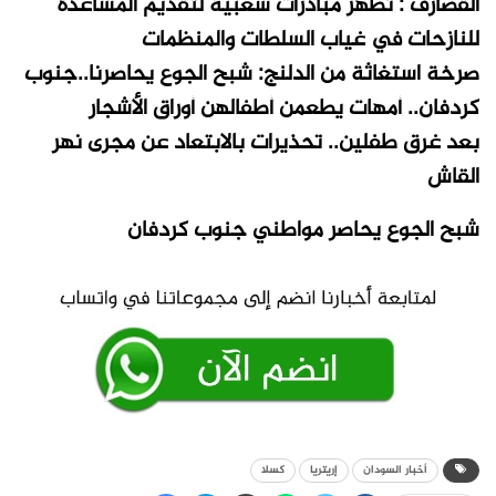
القضارف : تظهر مبادرات شعبية لتقديم المساعدة
للنازحات في غياب السلطات والمنظمات
صرخة استغاثة من الدلنج: شبح الجوع يحاصرنا..جنوب
كردفان.. أمهات يطعمن أطفالهن أوراق الأشجار
بعد غرق طفلين.. تحذيرات بالابتعاد عن مجرى نهر
القاش
شبح الجوع يحاصر مواطني جنوب كردفان
أخبار السودان
إريتريا
كسلا