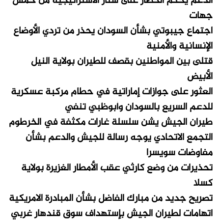
الدعم يحكم الحصار على سنار الاستراتيجية من خمس
جهات
اجتماع جيبوتي بشأن السودان يحذر من تردي الأوضاع
الإنسانية والأمنية
قتلى بين المواطنين بقصف للطيران بولاية النيل
الأبيض
العثور على جوازات إماراتية في حطام مركبة عسكرية
للدعم السريع بالسودان وأبوظبي تنفي
طيران الجيش يشن سلسلة غارات مكثفة في الخرطوم
التجمع الاتحادي يوجه رسالة للجيش والدعم بشأن
مفاوضات سويسرا
تحذيرات من وضع كارثي عقب الأمطار الغزيرة بولاية
كسلا
تصريح جديد من مبارك الفاضل بشأن المبادرة الامريكية
اتهامات لطيران الجيش بإستهداف سوق قندهار غربي