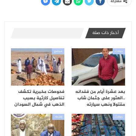
مشاركة
أخبار ذات صلة
حوادث
مجتمع
بعد عشرة أيام من فقدانه
فحوصات مخبرية تكشف
..العثور على جثمان شاب
تفاصيل كارثية بسبب
مقتولا ونهب سيارته
الذهب في شمال السودان
حوادث
إقتصاد