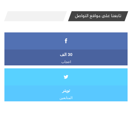
تابعنا على مواقع التواصل
30 الف
اعجاب
تويتر
المتابعين