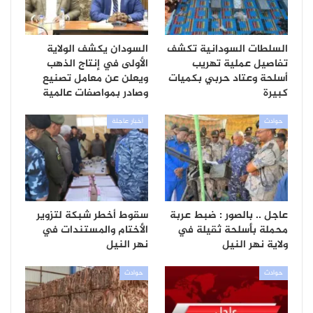
السلطات السودانية تكشف
السودان يكشف الولاية
تفاصيل عملية تهريب
الأولى في إنتاج الذهب
أسلحة وعتاد حربي بكميات
ويعلن عن معامل تصنيع
كبيرة
وصادر بمواصفات عالمية
حوادث
أخبار عاجلة
عاجل .. بالصور : ضبط عربة
سقوط أخطر شبكة لتزوير
محملة بأسلحة ثقيلة في
الأختام والمستندات في
ولاية نهر النيل
نهر النيل
حوادث
حوادث