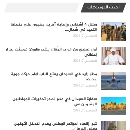
أحدث الموضوعات
مقتل 4 أشخاص وإصابة آخرين بهجوم على منطقة
التميد في شمال…
أغسطس 7, 2026
أول تعليق من الوزير المُقال بشير هارون: فوجئت بقرار
إعفائي
أغسطس 7, 2026
مطار زايد في السودان يفتح الباب أمام حركة جوية
جديدة
أغسطس 7, 2026
سفارة السودان في مصر تصدر تحذيرات للمواطنين
المقيمين في…
أغسطس 7, 2026
كبر: إقصاء المؤتمر الوطني يخدم التدخل الأجنبي
وعلى البرهان…