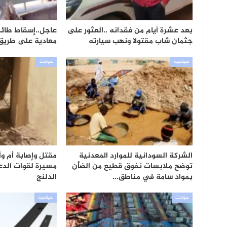
بعد عشرة أيام من فقدانه ..العثور على
عاجل..إسقاط طائر
جثمان شاب مقتولا ونهب سيارته
معادية على طريق 
سياسية
حوادث
الشركة السودانية للموارد المعدنية
مقتل وإصابة أم و
توضح ملابسات نفوق قطيع من الضأن
مسيرة لقوات الدعم
بمواد سامة في مناطق…
الدلنج
حوادث
سياسية