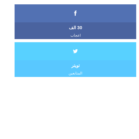
30 الف
اعجاب
تويتر
المتابعين