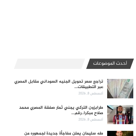
أحدث الموضوعات
تراجع سعر تحويل الجنيه السوداني مقابل المصري
عبر التطبيقات…
أغسطس 8, 2026
طرابزون التركي يجني ثمار صفقة المصري محمد
صلاح مبكرا..رقم…
أغسطس 8, 2026
طه سليمان يعلن مفاجأة جديدة لجمهوره من