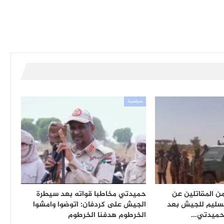
سياسية
 المقاتلين عن
حميدتي مخاطبا قواته بعد سيطرة
تسليم للجيش بعد
الجيش على كردفان: اتوضوا وامشوا
 حميدتي…
الخرطوم هدفنا الخرطوم