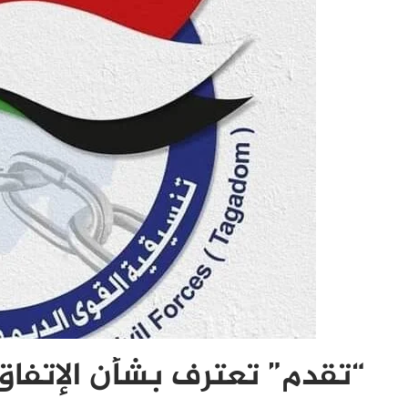
“تقدم” تعترف بشأن الإتفا