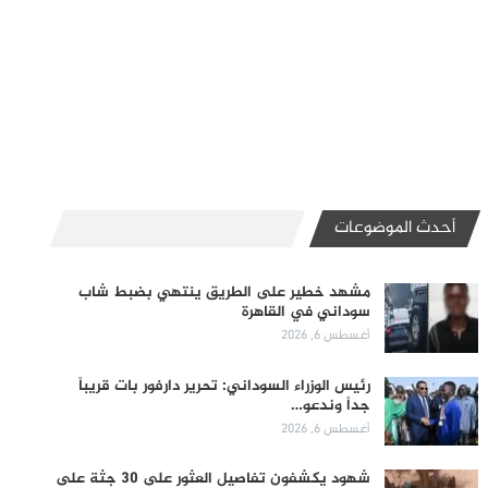
أحدث الموضوعات
مشهد خطير على الطريق ينتهي بضبط شاب
سوداني في القاهرة
أغسطس 6, 2026
رئيس الوزراء السوداني: تحرير دارفور بات قريباً
جداً وندعو…
أغسطس 6, 2026
شهود يكشفون تفاصيل العثور على 30 جثة على