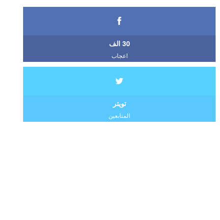
30 الف
اعجاب
تويتر
المتابعين