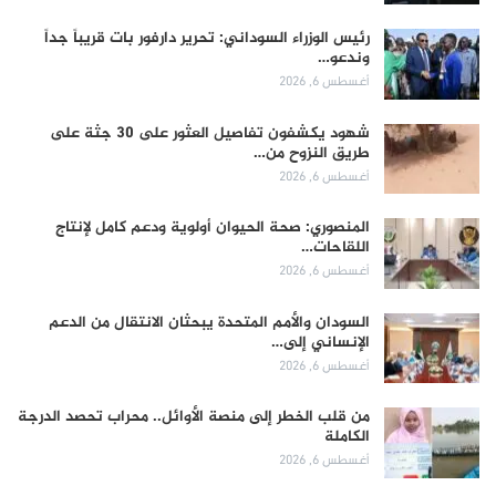
رئيس الوزراء السوداني: تحرير دارفور بات قريباً جداً
وندعو…
أغسطس 6, 2026
شهود يكشفون تفاصيل العثور على 30 جثة على
طريق النزوح من…
أغسطس 6, 2026
المنصوري: صحة الحيوان أولوية ودعم كامل لإنتاج
اللقاحات…
أغسطس 6, 2026
السودان والأمم المتحدة يبحثان الانتقال من الدعم
الإنساني إلى…
أغسطس 6, 2026
من قلب الخطر إلى منصة الأوائل.. محراب تحصد الدرجة
الكاملة
أغسطس 6, 2026