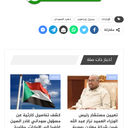
الإمارات
جبريل إبراهيم
ذهب السودان
مشاركة
أخبار ذات صلة
إقتصاد
إقتصاد
تعيين مستشار رئيس
كشف تفاصيل كارثية عن
الوزراء العميد نزار عبد الله
مسؤول سوداني غادر الصين
ضمن شركة معادن روسية
غاضبا إلى الإمارات..مؤامرة