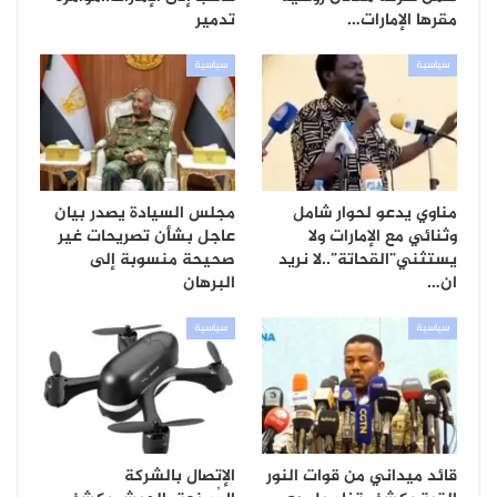
مقرها الإمارات…
تدمير
سياسية
سياسية
مناوي يدعو لحوار شامل
مجلس السيادة يصدر بيان
وثنائي مع الإمارات ولا
عاجل بشأن تصريحات غير
يستثني”القحاتة”..لا نريد
صحيحة منسوبة إلى
ان…
البرهان
سياسية
سياسية
قائد ميداني من قوات النور
الإتصال بالشركة