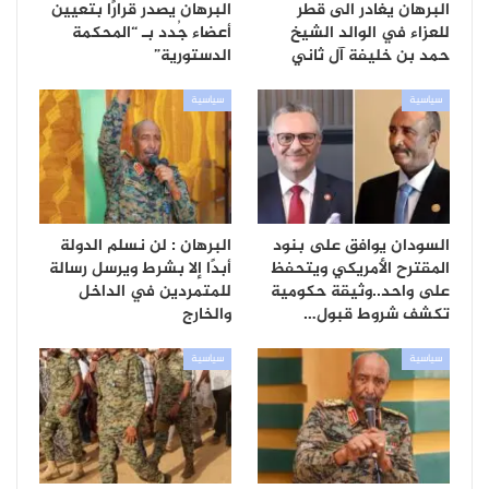
البرهان يغادر الى قطر
البرهان يصدر قرارًا بتعيين
للعزاء في الوالد الشيخ
أعضاء جُدد بـ “المحكمة
حمد بن خليفة آل ثاني
الدستورية”
سياسية
سياسية
السودان يوافق على بنود
البرهان : لن نسلم الدولة
المقترح الأمريكي ويتحفظ
أبدًا إلا بشرط ويرسل رسالة
على واحد..وثيقة حكومية
للمتمردين في الداخل
تكشف شروط قبول…
والخارج
سياسية
سياسية