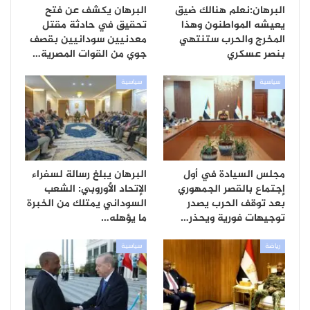
البرهان:نعلم هنالك ضيق
البرهان يكشف عن فتح
يعيشه المواطنون وهذا
تحقيق في حادثة مقتل
المخرج والحرب ستنتهي
معدنيين سودانيين بقصف
بنصر عسكري
جوي من القوات المصرية…
سياسية
سياسية
مجلس السيادة في أول
البرهان يبلغ رسالة لسفراء
إجتماع بالقصر الجمهوري
الإتحاد الأوروبي: الشعب
بعد توقف الحرب يصدر
السوداني يمتلك من الخبرة
توجيهات فورية ويحذر…
ما يؤهله…
رياضة
سياسية