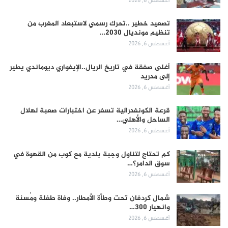
أغسطس 6, 2026
تصعيد خطير ..تحرك رسمي لاستبعاد المغرب من
تنظيم مونديال 2030…
أغسطس 6, 2026
أغلى صفقة في تاريخ الريال..الإيفواري ديوماندي يطير
إلى مدريد
أغسطس 6, 2026
قرعة الكونفدرالية تسفر عن اختبارات صعبة لهلال
الساحل والأهلي…
أغسطس 6, 2026
كم تحتاج لتناول وجبة بلدية مع كوب من القهوة في
سوق الدامر؟…
أغسطس 6, 2026
شمال كردفان تحت وطأة الأمطار.. وفاة طفلة ومُسنة
وانهيار 300…
أغسطس 6, 2026