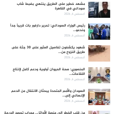
مشهد خطير على الطريق ينتهي بضبط شاب
سوداني في القاهرة
أغسطس 6, 2026
رئيس الوزراء السوداني: تحرير دارفور بات قريباً جداً
وندعو…
أغسطس 6, 2026
شهود يكشفون تفاصيل العثور على 30 جثة على
طريق النزوح من…
أغسطس 6, 2026
المنصوري: صحة الحيوان أولوية ودعم كامل لإنتاج
اللقاحات…
أغسطس 6, 2026
السودان والأمم المتحدة يبحثان الانتقال من الدعم
الإنساني إلى…
أغسطس 6, 2026
من قلب الخطر إلى منصة الأوائل.. محراب تحصد الدرجة