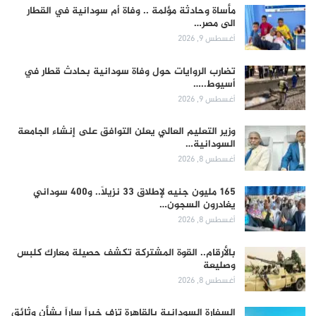
مأساة وحادثة مؤلمة .. وفاة أم سودانية في القطار
الى مصر…
أغسطس 9, 2026
تضارب الروايات حول وفاة سودانية بحادث قطار في
أسيوط..…
أغسطس 9, 2026
وزير التعليم العالي يعلن التوافق على إنشاء الجامعة
السودانية…
أغسطس 8, 2026
165 مليون جنيه لإطلاق 33 نزيلاً.. و400 سوداني
يغادرون السجون…
أغسطس 8, 2026
بالأرقام.. القوة المشتركة تكشف حصيلة معارك كلبس
وصليعة
أغسطس 8, 2026
السفارة السودانية بالقاهرة تزف خبراً ساراً بشأن وثائق