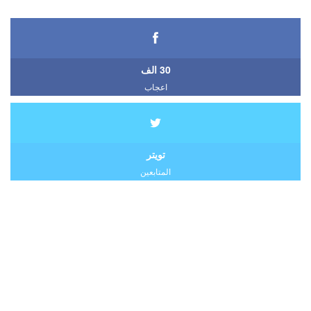
30 الف
اعجاب
تويتر
المتابعين