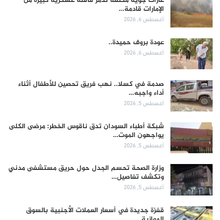
غارات جوية مكثفة تدمر قافلة عسكرية كبيرة من
الإمارات قادمة…
أغسطس 6, 2026
عودة بروف حميدة..
أغسطس 6, 2026
صدمة في كسلا.. نهب فريق تحصين للأطفال أثناء
أداء واجبه…
أغسطس 5, 2026
شبكة أطباء السودان تدق ناقوس الخطر: مرضى الكلى
يواجهون الموت…
أغسطس 5, 2026
وزارة الصحة تحسم الجدل حول حريق مستشفى مدني
وتكشف تفاصيل…
أغسطس 5, 2026
قفزة جديدة في أسعار العملات الأجنبية بالسوق
الموازية..…