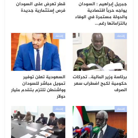
جبريل إبراهيم : السودان
قطر تعرض على السودان
يواجه حرباً اقتصادية
فرص إستثمارية جديدة
والدولة مستمرة في الوفاء
بالتزاماتها رغم…
إقتصاد
إقتصاد
برئاسة وزير المالية.. تحركات
السعودية تعلن توفير
حكومية لكبح اضطراب سعر
تمويل مباشر للسودان
الصرف
وواشنطن تلتزم بتقدم مليار
دولار
إقتصاد
إقتصاد