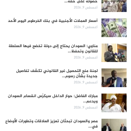
حصوله على حقه…
أغسطس 9, 2026
أسعار العملات الأجنبية في بنك الخرطوم اليوم الأحد
أغسطس 9, 2026
مناوي: السودان يحتاج إلى دولة تخضع فيها السلطة
للقانون وتحفظ…
أغسطس 9, 2026
لجنة منع التحصيل غير القانوني تكشف تفاصيل
جديدة بشأن رسوم…
أغسطس 9, 2026
مبارك الفاضل: حوار الداخل سيكرّس انقسام السودان
ويدعم…
أغسطس 9, 2026
مصر والسودان تبحثان تعزيز العلاقات وتطورات الأوضاع
في…