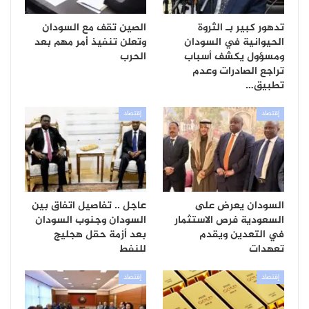
تدهور كبير بـ الثروة
الصين تقف مع السودان
الحيوانية في السودان
وتعلن تنفيذ أمر مهم بعد
ومسؤول يكشف أسباب
الحرب
تراجع الصادرات وعدم
تطبيق…
إقتصاد
إقتصاد
السودان يعرض على
عاجل .. تفاصيل اتفاق بين
السعودية فرص الاستثمار
السودان وجنوب السودان
في التعدين ويقدم
بعد أزمة حقل هجليج
تعهدات
للنفط
إقتصاد
إقتصاد