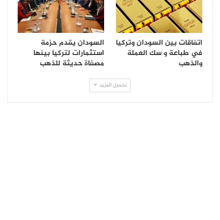
اتفاقات بين السودان وتركيا
السودان يقدم حزمة
في طباعة و سك العملة
استثمارات لتركيا بينها
والذهب
مصفاة حديثة للذهب
تحميل المزيد