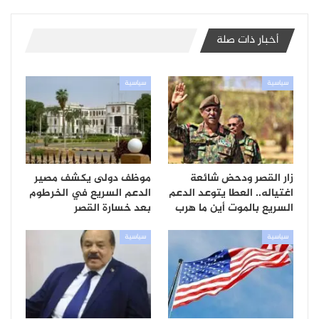
أخبار ذات صلة
سياسية
سياسية
زار القصر ودحض شائعة
موظف دولى يكشف مصير
اغتياله.. العطا يتوعد الدعم
الدعم السريع في الخرطوم
السريع بالموت أين ما هرب
بعد خسارة القصر
سياسية
سياسية