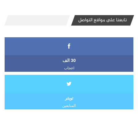
تابعنا على مواقع التواصل
30 الف
اعجاب
تويتر
المتابعين