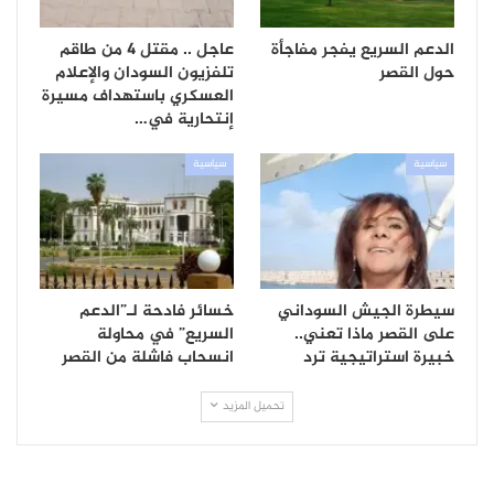
الدعم السريع يفجر مفاجأة
عاجل .. مقتل 4 من طاقم
حول القصر
تلفزيون السودان والإعلام
العسكري باستهداف مسيرة
إنتحارية في…
سياسية
سياسية
سيطرة الجيش السوداني
خسائر فادحة لـ”الدعم
على القصر ماذا تعني..
السريع” في محاولة
خبيرة استراتيجية ترد
انسحاب فاشلة من القصر
تحميل المزيد