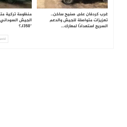
غرب كردفان على صفيح ساخن..
منظومة تركية مت
تعزيزات متواصلة للجيش والدعم
السريع استعدادًا لمعارك…
J350″؟
تحميل