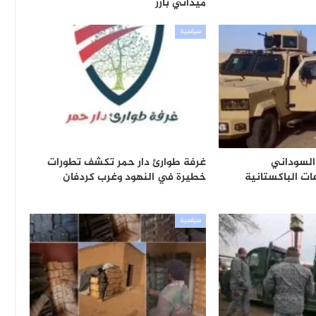
ميداني بارز
سياسية
لسوداني
غرفة طوارئ دار حمر تكشف تطورات
ت الباكستانية
خطيرة في النهود وغرب كردفان
سياسية