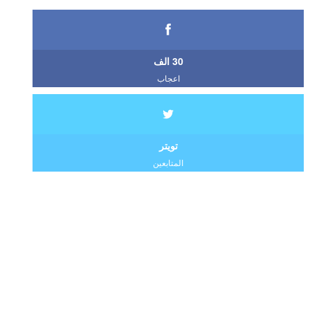
30 الف
اعجاب
تويتر
المتابعين