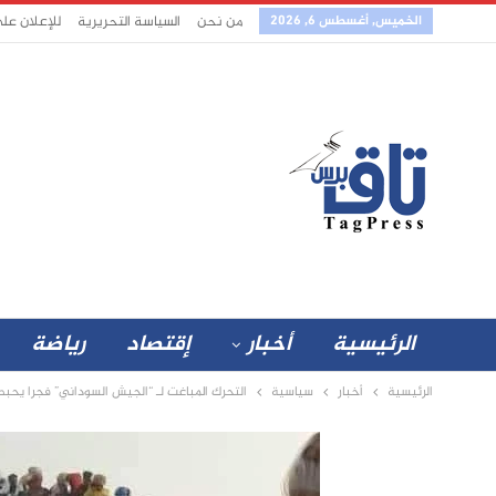
الخميس, أغسطس 6, 2026
من نحن
السياسة التحريرية
للإعلان عل
الرئيسية
أخبار
إقتصاد
رياضة
الرئيسية
أخبار
سياسية
التحرك المباغت لـ “الجيش السوداني” فجرا يحب