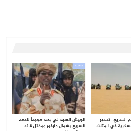
سياسية
 السريع.. تدمير
الجيش السوداني يصد هجوماً للدعم
عسكرية في المثلث
السريع بشمال دارفور ومقتل قائد