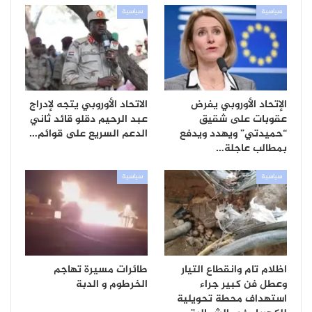
سياسية
سياسية
الإتحاد الأوروبي يفرض
الاتحاد الأوروبي يتجه لإدراج
عقوبات على شقيق
عبد الرحيم دقلو قائد ثاني
“حميدتي” ويهدد ويدفع
الدعم السريع على قوائم…
بمطالب عاجلة…
سياسية
سياسية
اظلام تام وانقطاع التيار
طائرات مسيرة تهاجم
وعطل فن كبير جراء
الخرطوم و الدبة
استهداف محطة تحويلية