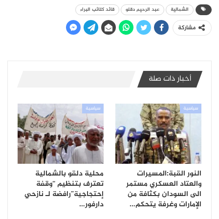
الشمالية
عبد الرحيم دقلو
قائد كتائب البراء
مشاركة
أخبار ذات صلة
سياسية
سياسية
النور القبة:المسيرات
محلية دلقو بالشمالية
والعتاد العسكري مستمر
تعترف بتنظيم “وقفة
الى السودان بكثافة من
إحتجاجية”رافضة لـ نازحي
الإمارات وغرفة يتحكم…
دارفور…