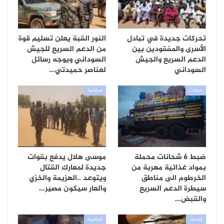
تحركات جديدة في تبادل
النور القبة يعلن تسليم قوة
الأسرى والمفقودين بين
من الدعم السريع للجيش
الدعم السريع والجيش
السوداني ويوجه رسائل
السوداني
لعناصر حميدتي…
حوادث
سياسية
ضبط 6 شحانات محملة
موسى هلال يدفع بقوات
بمواد غذائية مهربة من
جديدة لمعارك القتال
الخرطوم الى مناطق
ويتوعد ..الهزيمة والخزي
سيطرة الدعم السريع
والعار سيكون مصير…
والقبض…
إقتصاد
سياسية