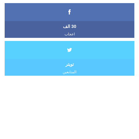
30 الف
اعجاب
تويتر
المتابعين