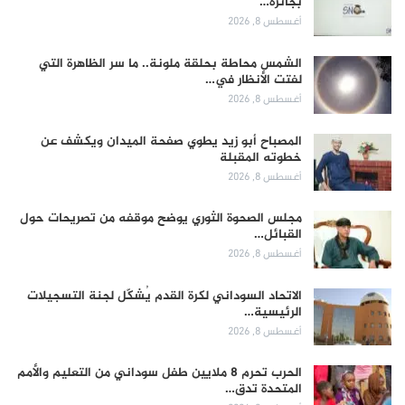
بجائزة…
أغسطس 8, 2026
الشمس محاطة بحلقة ملونة.. ما سر الظاهرة التي
لفتت الأنظار في…
أغسطس 8, 2026
المصباح أبو زيد يطوي صفحة الميدان ويكشف عن
خطوته المقبلة
أغسطس 8, 2026
مجلس الصحوة الثوري يوضح موقفه من تصريحات حول
القبائل…
أغسطس 8, 2026
الاتحاد السوداني لكرة القدم يُشكّل لجنة التسجيلات
الرئيسية…
أغسطس 8, 2026
الحرب تحرم 8 ملايين طفل سوداني من التعليم والأمم
المتحدة تدق…