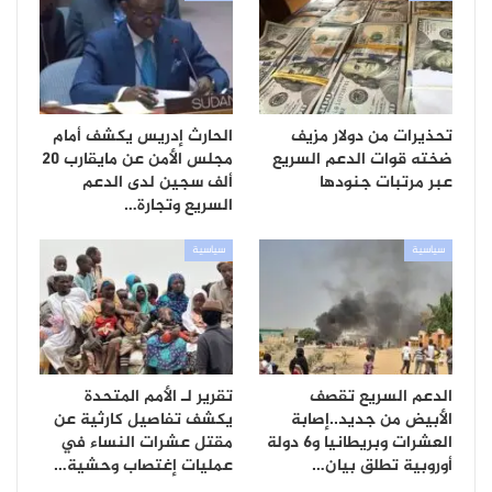
تحذيرات من دولار مزيف
الحارث إدريس يكشف أمام
ضخته قوات الدعم السريع
مجلس الأمن عن مايقارب 20
عبر مرتبات جنودها
ألف سجين لدى الدعم
السريع وتجارة…
سياسية
سياسية
الدعم السريع تقصف
تقرير لـ الأمم المتحدة
الأبيض من جديد..إصابة
يكشف تفاصيل كارثية عن
العشرات وبريطانيا و6 دولة
مقتل عشرات النساء في
أوروبية تطلق بيان…
عمليات إغتصاب وحشية…