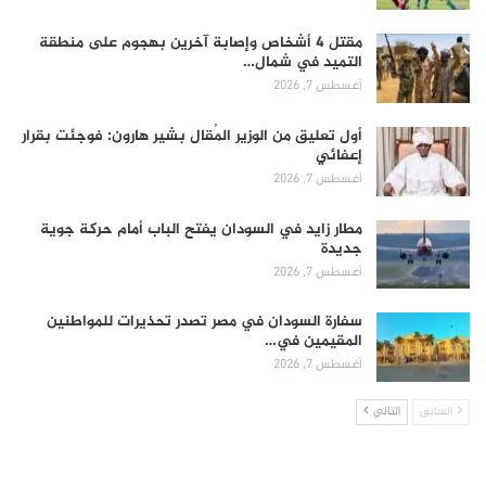
مقتل 4 أشخاص وإصابة آخرين بهجوم على منطقة
التميد في شمال…
أغسطس 7, 2026
أول تعليق من الوزير المُقال بشير هارون: فوجئت بقرار
إعفائي
أغسطس 7, 2026
مطار زايد في السودان يفتح الباب أمام حركة جوية
جديدة
أغسطس 7, 2026
سفارة السودان في مصر تصدر تحذيرات للمواطنين
المقيمين في…
أغسطس 7, 2026
السابق
التالي