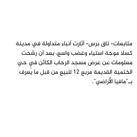
متابعات- تاق برس- أثارت أنباء متداولة في مدينة
كسلا موجة استياء وغضب واسع، بعد أن رشحت
معلومات عن عرض مسجد الرحاب الكائن في حي
الختمية القديمة مربع 12 للبيع من قبل ما يُعرف
بـ”مافيا الأراضي”.