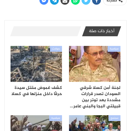
مشاركة
أخبار ذات صلة
سياسية
حوادث
لجنة أمن كسلا شرقي
كشف غموض مقتل سيدة
السودان تصدر قرارات
حرقًا داخل منزلها في كسلا
مشددة بعد توتر بين
قبيلتي البجا والبني عامر…
مجتمع
سياسية