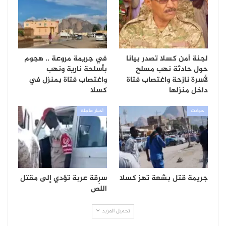
لجنة أمن كسلا تصدر بيانا
في جريمة مروعة .. هجوم
حول حادثة نهب مسلح
بأسلحة نارية ونهب
لأسرة نازحة واغتصاب فتاة
واغتصاب فتاة بمنزل في
داخل منزلها
كسلا
حوادث
أخبار عاجلة
جريمة قتل بشعة تهز كسلا
سرِقة عربة تؤدي إلى مقتل
اللص
تحميل المزيد