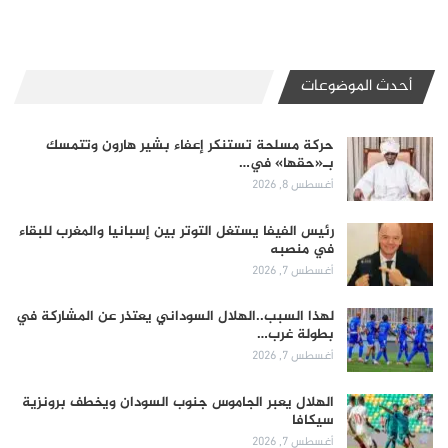
أحدث الموضوعات
حركة مسلحة تستنكر إعفاء بشير هارون وتتمسك
بـ«حقها» في…
أغسطس 8, 2026
رئيس الفيفا يستغل التوتر بين إسبانيا والمغرب للبقاء
في منصبه
أغسطس 7, 2026
لهذا السبب..الهلال السوداني يعتذر عن المشاركة في
بطولة غرب…
أغسطس 7, 2026
الهلال يعبر الجاموس جنوب السودان ويخطف برونزية
سيكافا
أغسطس 7, 2026