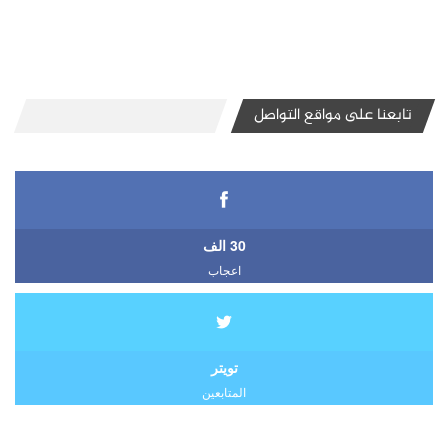
تابعنا على مواقع التواصل
30 الف
اعجاب
تويتر
المتابعين