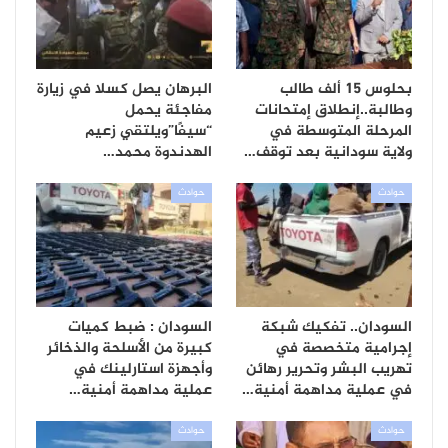
بحلوس 15 ألف طالب
البرهان يصل كسلا في زيارة
وطالبة..إنطلاق إمتحانات
مفاجئة يحمل
المرحلة المتوسطة في
“سيفًا”ويلتقي زعيم
ولاية سودانية بعد توقف…
الهدندوة محمد…
حوادث
حوادث
السودان.. تفكيك شبكة
السودان : ضبط كميات
إجرامية متخصصة في
كبيرة من الأسلحة والذخائر
تهريب البشر وتحرير رهائن
وأجهزة استارلينك في
في عملية مداهمة أمنية…
عملية مداهمة أمنية…
حوادث
حوادث