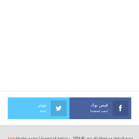
فيس بوك
تويتر
انضم لصفحتنا
تابعنا
جميع الحقوق محفوظة تاق برس © 2026 . -
سياسة الخصوصية
| تصميم بواسطة
ميرغ
.