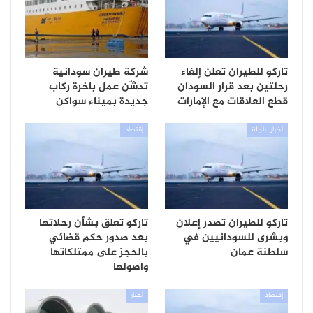
تاركو للطيران تعلن إلغاء
شركة طيران سودانية
رحلتين بعد قرار السودان
تدشّن عمل باخرة ركاب
قطع العلاقات مع الإمارات
جديدة بميناء سواكن
أخبار عاجلة
إقتصاد
تاركو للطيران تصدر إعلان
تاركو تعلق بشأن رحلاتها
وبشرى للسودانيين في
بعد صدور حكم قضائي
سلطنة عمان
بالحجز على ممتلكاتها
واصولها
إقتصاد
أخبار