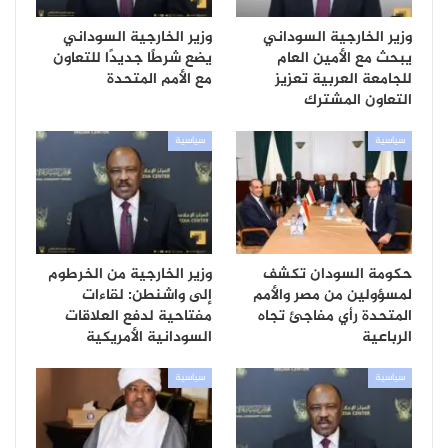
وزير الخارجية السوداني
وزير الخارجية السوداني
يبحث مع الأمين العام
يضع شرطًا جديدًا للتعاون
للجامعة العربية تعزيز
مع الأمم المتحدة
التعاون المشترك
سياسية
سياسية
حكومة السودان تكشف
وزير الخارجية من الخرطوم
لمسؤولين من مصر والأمم
إلى واشنطن: لقاءات
المتحدة رأي مفاجئ تجاه
مفتاحية لدفع العلاقات
الرباعية
السودانية الأمريكية
سياسية
سياسية