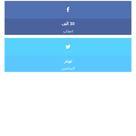
30 الف
اعجاب
تويتر
المتابعين