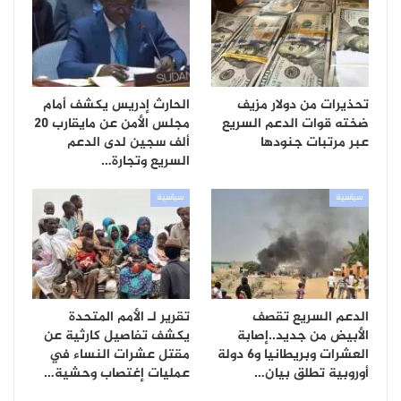
تحذيرات من دولار مزيف
الحارث إدريس يكشف أمام
ضخته قوات الدعم السريع
مجلس الأمن عن مايقارب 20
عبر مرتبات جنودها
ألف سجين لدى الدعم
السريع وتجارة…
سياسية
سياسية
الدعم السريع تقصف
تقرير لـ الأمم المتحدة
الأبيض من جديد..إصابة
يكشف تفاصيل كارثية عن
العشرات وبريطانيا و6 دولة
مقتل عشرات النساء في
أوروبية تطلق بيان…
عمليات إغتصاب وحشية…