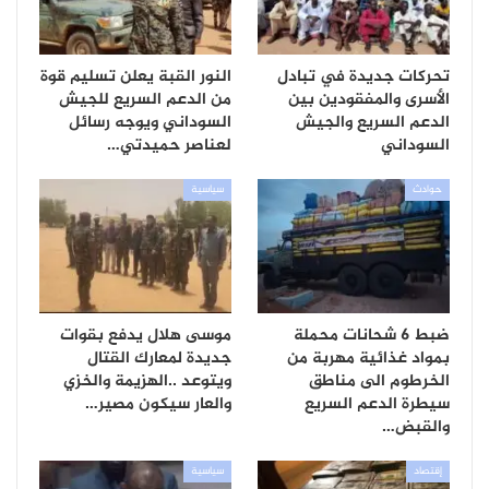
تحركات جديدة في تبادل
النور القبة يعلن تسليم قوة
الأسرى والمفقودين بين
من الدعم السريع للجيش
الدعم السريع والجيش
السوداني ويوجه رسائل
السوداني
لعناصر حميدتي…
حوادث
سياسية
ضبط 6 شحانات محملة
موسى هلال يدفع بقوات
بمواد غذائية مهربة من
جديدة لمعارك القتال
الخرطوم الى مناطق
ويتوعد ..الهزيمة والخزي
سيطرة الدعم السريع
والعار سيكون مصير…
والقبض…
إقتصاد
سياسية