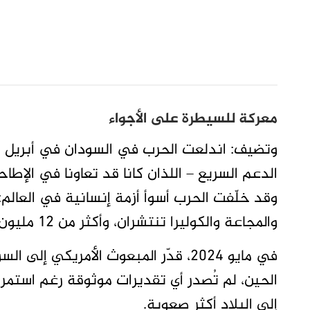
معركة للسيطرة على الأجواء
الدعم السريع – اللذان كانا قد تعاونا في ال
وقد خلّفت الحرب أسوأ أزمة إنسانية في العال
والمجاعة والكوليرا تنتشران، وأكثر من 12 مليون شخص نزحوا عن منازلهم، بحسب الأمم المتحدة.
إلى البلاد أكثر صعوبة.