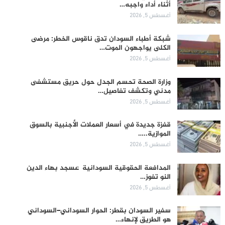
أثناء أداء واجبه…
أغسطس 5, 2026
شبكة أطباء السودان تدق ناقوس الخطر: مرضى
الكلى يواجهون الموت…
أغسطس 5, 2026
وزارة الصحة تحسم الجدل حول حريق مستشفى
مدني وتكشف تفاصيل…
أغسطس 5, 2026
قفزة جديدة في أسعار العملات الأجنبية بالسوق
الموازية..…
أغسطس 5, 2026
المدافعة الحقوقية السودانية عسجد بهاء الدين
النو تفوز…
أغسطس 5, 2026
سفير السودان بقطر: الحوار السوداني–السوداني
هو الطريق لإنهاء…