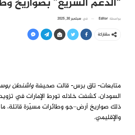
“الدعم السريع” بصواريخ وطا
في
سبتمبر 30, 2025
بواسطة
Editor
مشاركة
متابعات- تاق برس- قالت صحيفة
واشنطن بوس
السودان، كشفت خلاله تورط الإمارات في تزويد
ذلك صواريخ أرض–جو وطائرات مسيّرة قاتلة، ما 
والإقليمي.