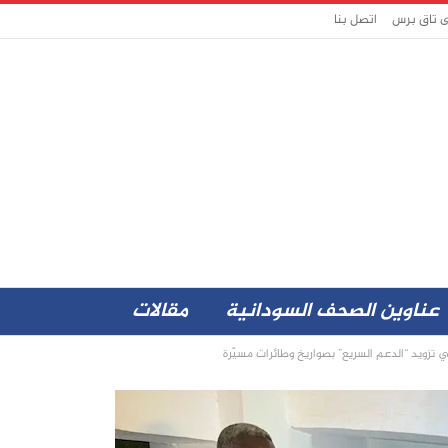
ى تاق برس
اتصل بنا
عناوين الصحف السودانية
مقالات
زويد “الدعم السريع” بصواريخ وطائرات مسيّرة