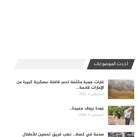
أحدث الموضوعات
غارات جوية مكثفة تدمر قافلة عسكرية كبيرة من
الإمارات قادمة…
أغسطس 6, 2026
عودة بروف حميدة..
أغسطس 6, 2026
صدمة في كسلا.. نهب فريق تحصين للأطفال