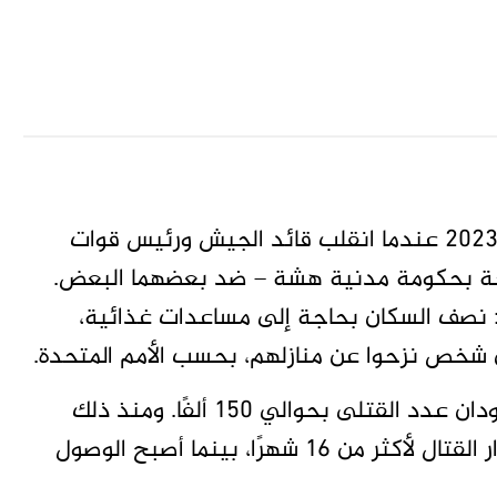
وتضيف: اندلعت الحرب في السودان في أبريل 2023 عندما انقلب قائد الجيش ورئيس قوات
إطاحة بحكومة مدنية هشة – ضد بعضهما البعض.
م: نصف السكان بحاجة إلى مساعدات غذائية،
في مايو 2024، قدّر المبعوث الأمريكي إلى السودان عدد القتلى بحوالي 150 ألفًا. ومنذ ذلك
الحين، لم تُصدر أي تقديرات موثوقة رغم استمرار القتال لأكثر من 16 شهرًا، بينما أصبح الوصول