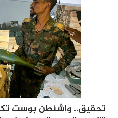
تحقيق.. واشنطن بوست تكشف