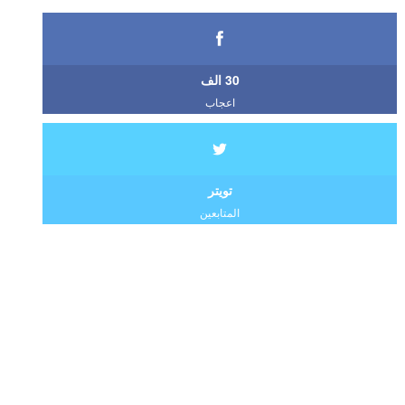
30 الف
اعجاب
تويتر
المتابعين