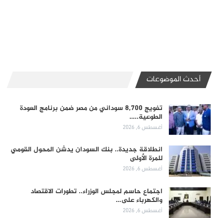
أحدث الموضوعات
تفويج 8,700 سوداني من مصر ضمن برنامج العودة
الطوعية..…
أغسطس 6, 2026
انطلاقة جديدة.. بنك السودان يدشن المحول القومي
للمرة الأولى
أغسطس 6, 2026
اجتماع حاسم لمجلس الوزراء.. تطورات الاقتصاد
والكهرباء على…
أغسطس 6, 2026