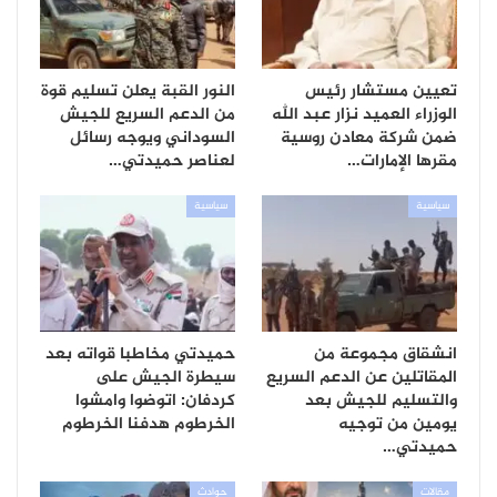
تعيين مستشار رئيس
النور القبة يعلن تسليم قوة
الوزراء العميد نزار عبد الله
من الدعم السريع للجيش
ضمن شركة معادن روسية
السوداني ويوجه رسائل
مقرها الإمارات…
لعناصر حميدتي…
سياسية
سياسية
انشقاق مجموعة من
حميدتي مخاطبا قواته بعد
المقاتلين عن الدعم السريع
سيطرة الجيش على
والتسليم للجيش بعد
كردفان: اتوضوا وامشوا
يومين من توجيه
الخرطوم هدفنا الخرطوم
حميدتي…
مقالات
حوادث