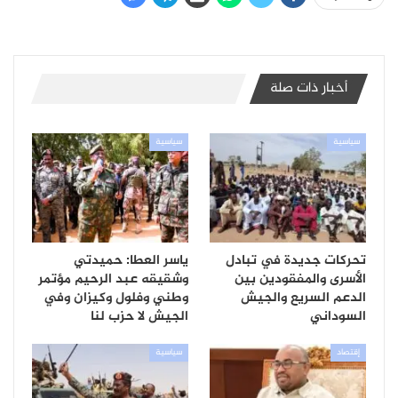
أخبار ذات صلة
سياسية
سياسية
تحركات جديدة في تبادل
ياسر العطا: حميدتي
الأسرى والمفقودين بين
وشقيقه عبد الرحيم مؤتمر
الدعم السريع والجيش
وطني وفلول وكيزان وفي
السوداني
الجيش لا حزب لنا
إقتصاد
سياسية