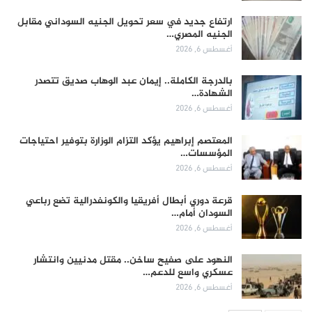
ارتفاع جديد في سعر تحويل الجنيه السوداني مقابل
الجنيه المصري…
أغسطس 6, 2026
بالدرجة الكاملة.. إيمان عبد الوهاب صديق تتصدر
الشهادة…
أغسطس 6, 2026
المعتصم إبراهيم يؤكد التزام الوزارة بتوفير احتياجات
المؤسسات…
أغسطس 6, 2026
قرعة دوري أبطال أفريقيا والكونفدرالية تضع رباعي
السودان أمام…
أغسطس 6, 2026
النهود على صفيح ساخن.. مقتل مدنيين وانتشار
عسكري واسع للدعم…
أغسطس 6, 2026