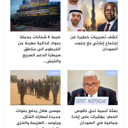
كشف تسريبات خطيرة عن
ضبط 6 شحانات محملة
إجتماع إمارتي مع جنوب
بمواد غذائية مهربة من
السودان
الخرطوم الى مناطق
سيطرة الدعم السريع
والقبض…
سياسية
سياسية
بعثة أممية تدق ناقوس
موسى هلال يدفع بقوات
الخطر: مؤشرات على إبادة
جديدة لمعارك القتال
جماعية في السودان
ويتوعد ..الهزيمة والخزي