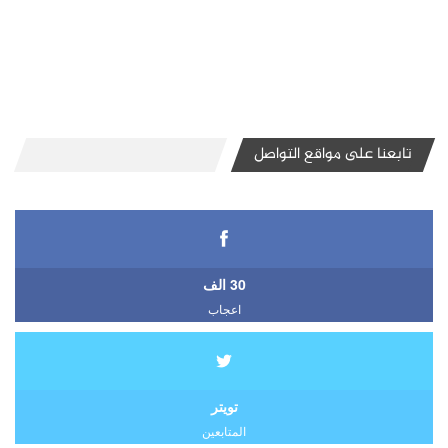
تابعنا على مواقع التواصل
30 الف
اعجاب
تويتر
المتابعين