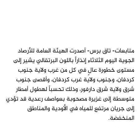
متابعات- تاق برس- أصدرت الهيئة العامة للأرصاد
الجوية اليوم الثلاثاء إنذاراً باللون البرتقالي يشير إلى
مستوى خطورة عالٍ في كل من غرب ولاية جنوب
كردفان، وجنوب ولاية غرب كردفان، وأقصى جنوب
شرق ولاية شرق دارفور، وذلك تحسباً لهطول أمطار
متوسطة إلى غزيرة مصحوبة بعواصف رعدية قد تؤدي
إلى جريان مرتفع للمياه في الأودية والمناطق
المنخفضة.