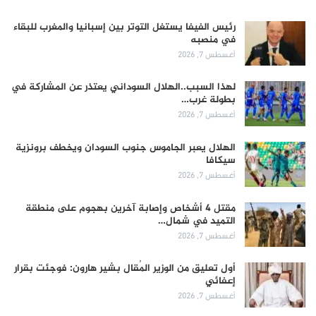
رئيس الفيفا يستغل التوتر بين إسبانيا والمغرب للبقاء
في منصبه
أغسطس 7, 2026
لهذا السبب..الهلال السوداني يعتذر عن المشاركة في
بطولة غرب…
أغسطس 7, 2026
الهلال يعبر الجاموس جنوب السودان ويخطف برونزية
سيكافا
أغسطس 7, 2026
مقتل 4 أشخاص وإصابة آخرين بهجوم على منطقة
التميد في شمال…
أغسطس 7, 2026
أول تعليق من الوزير المُقال بشير هارون: فوجئت بقرار
إعفائي
أغسطس 7, 2026