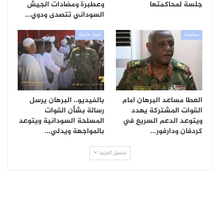
جلسة لمحاكمتها
وعطبرة ومضادات الجيش
السوداني تتصدى ودوي…
سياسية
أخبار عاجلة
العطا مساعد البرهان امام
بالفيديو.. البرهان يرسل
القوات المشتركة يهدد
رسالة بشأن القوات
ويتوعد الدعم السريع في
المسلحة السودانية ويتوعد
كردفان ودارفور…
بالمواجهة ويدلي…
تحميل المزيد