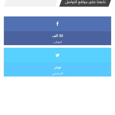
تابعنا على مواقع التواصل
30 الف
اعجاب
تويتر
المتابعين