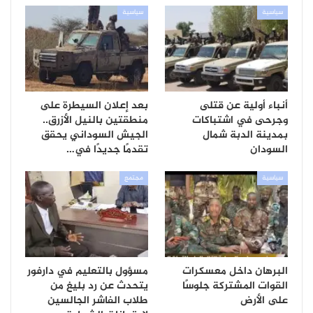
سياسية
سياسية
أنباء أولية عن قتلى
بعد إعلان السيطرة على
وجرحى في اشتباكات
منطقتين بالنيل الأزرق..
بمدينة الدبة شمال
الجيش السوداني يحقق
السودان
تقدمًا جديدًا في…
سياسية
مجتمع
البرهان داخل معسكرات
مسؤول بالتعليم في دارفور
القوات المشتركة جلوسًا
يتحدث عن رد بليغ من
على الأرض
طلاب الفاشر الجالسين