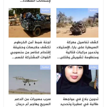
لإمتحانات الشهادة…
سياسية
سياسية
كشف تفاصيل معركة
لجنة ضبط أمن الخرطوم
السيطرة على بارا..الإستيلاء
تكشف ملابسات وحقيقة
وتدمير مركبات قتالية
إقتحام عناصر من منسوبي
ومنظومة تشويش وقتلى…
القوات المشتركة لقسم…
حوادث
سياسية
تدوين بلاغ في مواجهة
سرب مسيرات من الدعم
طالبة في عطبرة وتحديد
السريع يهاجم أم درمان