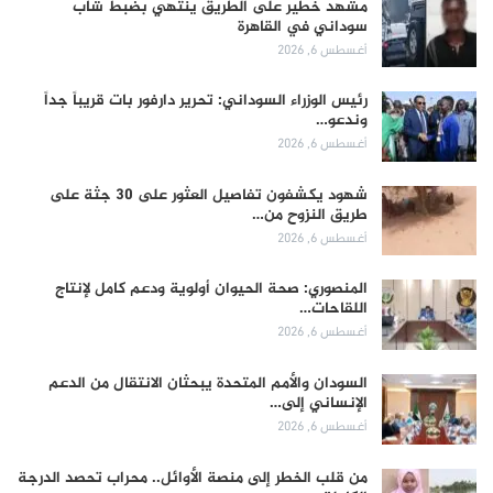
مشهد خطير على الطريق ينتهي بضبط شاب
سوداني في القاهرة
أغسطس 6, 2026
رئيس الوزراء السوداني: تحرير دارفور بات قريباً جداً
وندعو…
أغسطس 6, 2026
شهود يكشفون تفاصيل العثور على 30 جثة على
طريق النزوح من…
أغسطس 6, 2026
المنصوري: صحة الحيوان أولوية ودعم كامل لإنتاج
اللقاحات…
أغسطس 6, 2026
السودان والأمم المتحدة يبحثان الانتقال من الدعم
الإنساني إلى…
أغسطس 6, 2026
من قلب الخطر إلى منصة الأوائل.. محراب تحصد الدرجة