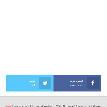
فيس بوك
تويتر
انضم لصفحتنا
تابعنا
جميع الحقوق محفوظة تاق برس © 2026 . -
سياسة الخصوصية
| تصميم بواسطة
ميرغ
.