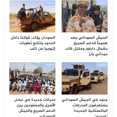
سياسية
سياسية
الجيش السوداني يصد
السودان يؤكد: قواتنا داخل
هجوماً للدعم السريع
الحدود وتتابع تطورات
بشمال دارفور ومقتل قائد
إثيوبيا عن كثب
ميداني بارز
سياسية
سياسية
جنود في الجيش السوداني
تحركات جديدة في تبادل
يستعرضون المدرعات
الأسرى والمفقودين بين
الباكستانية الجديدة
الدعم السريع والجيش
“فيديو”
السوداني