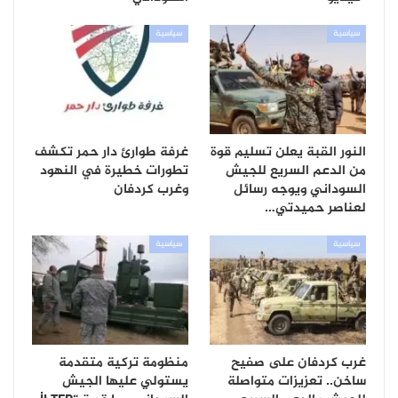
سياسية
سياسية
النور القبة يعلن تسليم قوة
غرفة طوارئ دار حمر تكشف
من الدعم السريع للجيش
تطورات خطيرة في النهود
السوداني ويوجه رسائل
وغرب كردفان
لعناصر حميدتي…
سياسية
سياسية
غرب كردفان على صفيح
منظومة تركية متقدمة
ساخن.. تعزيزات متواصلة
يستولي عليها الجيش