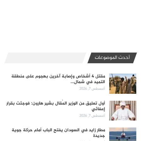
أحدث الموضوعات
مقتل 4 أشخاص وإصابة آخرين بهجوم على منطقة
التميد في شمال…
أغسطس 7, 2026
أول تعليق من الوزير المُقال بشير هارون: فوجئت بقرار
إعفائي
أغسطس 7, 2026
مطار زايد في السودان يفتح الباب أمام حركة جوية
جديدة