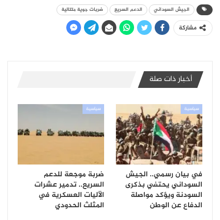
الجيش السوداني
الدعم السريع
ضربات جوية متتالية
مشاركة
أخبار ذات صلة
سياسية
سياسية
في بيان رسمي.. الجيش
ضربة موجعة للدعم
السوداني يحتفي بذكرى
السريع.. تدمير عشرات
السودنة ويؤكد مواصلة
الآليات العسكرية في
الدفاع عن الوطن
المثلث الحدودي