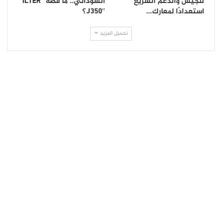
للجيش والدعم السريع
السوداني.. ما قصة “İLTER
استعدادًا لمعارك…
J350″؟
تحميل المزيد