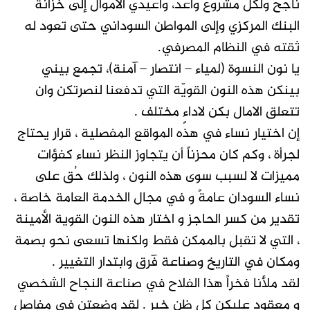
ناجح ولكل مشروع واعد، وأعيدي الأموال إلى خزانة
البنك المركزي وإلى المواطن السوداني حتى تعود له
ثقته في النظام المصرفي.
يا نون النسوة (لمياء – انتصار – آمنة)، تجمع بيني
بينكن هذه النون القويّة التي تدفعنا لنصرتكن وان
تتعلق الامال بكن لاداءٍ مختلف .
إن اختيار نساء في هذه المواقع المفصلية ، قرار يحتاج
لجرأة ، وكم كان محزناً أن يتجاوز النظر نساء كفؤات
مميزات لا لسبب سوى هذه النون ، ولذلك حُق على
نساء السودان عامةً و في مجال الخدمة العامة خاصة ،
تقدير من كسر الحاجز و اختار هذه النون القوية الأمينة
، التي لا تقبل بالممكن فقط ولكنها تسعى نحو بصمة
ومكان في التاريخ وصناعة فٓرق وابتدار التغيير .
لقد ملأنا فخراً هذا الفلاح في صناعة النجاح الشخصي
و معقود عليكن كل ظنٍ خير . لقد وضعتن في مفاصل