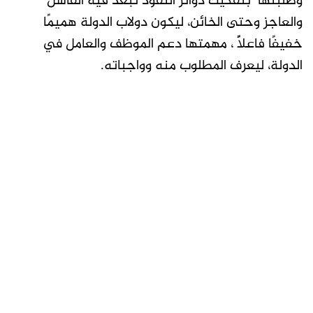
وطلبتها بتفكيك دوائر النفوذ تبعد فيه الفاشل
والعاجز وحتى الخائن، ليكون دولاب الدولة هميمًا
خفيفًا فاعلاًً ، مهمتها دعم الموظف والعامل في
الدولة، ليعرف المطلوب منه وواجباته.