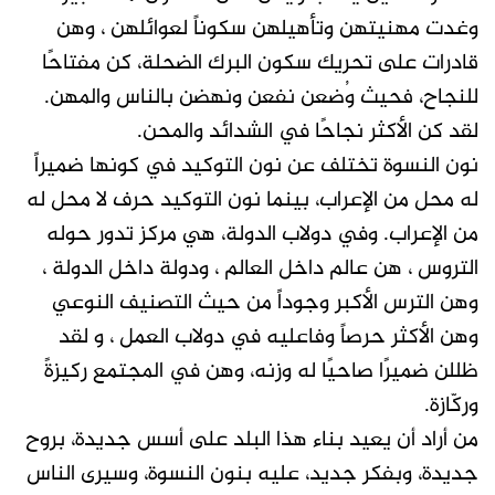
وغدت مهنيتهن وتأهيلهن سكوناً لعوائلهن ، وهن
قادرات على تحريك سكون البرك الضحلة، كن مفتاحًا
للنجاح، فحيث وُضعن نفعن ونهضن بالناس والمهن.
لقد كن الأكثر نجاحًا في الشدائد والمحن.
نون النسوة تختلف عن نون التوكيد في كونها ضميراً
له محل من الإعراب، بينما نون التوكيد حرف لا محل له
من الإعراب. وفي دولاب الدولة، هي مركز تدور حوله
التروس ، هن عالم داخل العالم ، ودولة داخل الدولة ،
وهن الترس الأكبر وجوداً من حيث التصنيف النوعي
وهن الأكثر حرصاً وفاعليه في دولاب العمل ، و لقد
ظللن ضميرًا صاحيًا له وزنه، وهن في المجتمع ركيزةً
وركّازة.
من أراد أن يعيد بناء هذا البلد على أسس جديدة، بروح
جديدة، وبفكر جديد، عليه بنون النسوة، وسيرى الناس