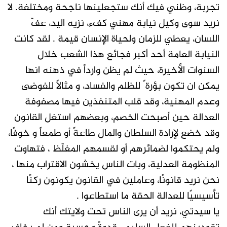
تجربة، وظني فيك أنك ستجعلينها ناجحة ومختلفة. لا
نريد سوى وكيل نيابة مهني كفء، نزيه اليد، عفّ
اللسان، يعطي للزمان ولحياة الإنسان قيمة . لقد كانت
النيابة العامة أحد أكبر فجائع هذا الشعب خلال
السنوات الأخيرة، حيث لم يظن وارداً في ذهنه انها
يمكن ان تكون بؤرة ً للظلم والفساد، و مثالًا للفوضى
وعدم المهنية، وقد قلب المتنفذين فيها مصفوفة
العدالة حين أصبحت الخصم، وبعضهم استغل القانون
وقد خضع لإرادة السلطان والمال طاعةً أو طمعاً و خوفًا،
ولم يحتكموا لضمائرهم أو لقسمهم المغلّظ ، فتهاوت
المنظومة العدلية، وبات الناس يخشون الاقتراب منها ،
نحن نريد قانونًا، وعاملين في القانون يكونون ركنًا
تأسيسيًا للعدالة الحقة ما استطاعوا .
يا سيدتي، نريد أن يرى الناس تحت ولايتك أنك