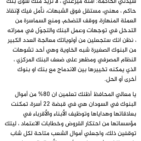
سيدتي الحاكمة: امنة ميرغني ، لا نريد منك سوى بنك
حاكم ، مهني، مستقل فوق الشبهات، نأمل فيك لإنقاذ
العملة المنهارة، ووقف التضخم، ومنع السماسرة من
التدخل في توجهات وعمل البنك والتجوّل في ممراته
، نظن انك ستجعلين من أولوياتك معالجة العدد الكبير
من البنوك الصغيرة شبه الخاوية وهي أحد تشوهات
النظام المصرفي ومظهر على ضعف البنك المركزي ،
الذي يمكنه تخييرها بين الاندماج مع بنك او بنوك
أخرى أو الحل.
يا معالي المحافظ أظنك تعلمين ان 80% من أموال
البنوك في السودان هي في قبضة 22 أسرة، تمكنت
بعلاقاتها وهداياها وتوظيف الأبناء والأقرباء في
مؤسساتها من احتكار القروض وخطابات الاعتماد ، ليتك
توقفين ذلك، واجعلي أموال الشعب متاحة لكل شاب