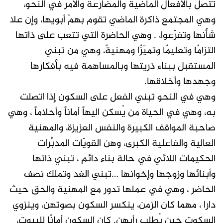
تتصل بالأفعال الماضية والمضارعة والأمر في النحو،
وهي المجتمع ذاكرة الماضي تقوم بهمّ أبويها، وإن علا
شأنها وتفرّعوا، . وهي الحاضرة التي تتعب على ذاتها
التزامًا وتعليمًا وتميّزًا ومهنيةً، وهي من تبني
المستقبل ببناء ذريتها وبالمساهمة فيه بأفكارها
وجهدها وأخلاقها.
وهي في النحو تبني الفعل على السكون إذا اتصلت
به، وهي في الحياة من يُسكن اليهاً أماناً وأحلاماً ، وهي
صاحبة المواقف الكبيرة والنفس العزيزة، والمهنية
العالية والفاعلية الكبرى، وهن القويّات المدبِّرات
الحكيمات اللائي في حالة بناء دائم ، تبني ذاتها
وأبنائها وزوجها وإخوانها …تبني الغد وتملك نصف
الحاضر ، وهي في عملها تدور مع المهنية والحق حيث
دارا ، مهما كان الزمن، ينكسر السكون بصوتهن، وينزوي
السكوت حين يُطلب رأيهن. كان السكون أمانًا للبيوت،