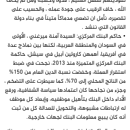
تقودينهم للفعل السليم ، قدوةً وحِسبة ومن لم يخاف
الله ، خاف الرقيب على جودة عمله ، والحسيب على
تقصيره، نأمل ان تضعي مدماكاً متيناً في بناء دولة
القانون التي ننشد .
• حاكم البنك المركزي: السيدة آمنة ميرغني ، الأولى
في السودان والمنطقة العربية، لكنها بين نماذج عدة
في أفريقيا، أهمهن كارولين أبيل في سيشل، حاكمة
البنك المركزي المتميزة منذ 2013، نجحت في ضبط
استقرار العملة، وخفضت نسبة الدين العام من 150%
من الناتج المحلي إلى 70%، كما سيطرت على التضخم ،
وجزء من نجاحها كان اعتمادها سياسة الشفافية، ورفع
الأداء داخل البنك بتأهيل موظفيه، وإبعاد كل موظف
له ارتباطات مشبوهة، والتحويل للعدالة كل من ثبت
أنه كان يبيع معلومات البنك لجهات خارجية.