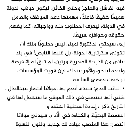
فيه الفاشل والعاجز وحتى الخائن، ليكون دولاب الدولة
هميمًا خفيفًا فاعلاًً ، مهمتها دعم الموظف والعامل
في الدولة، ليعرف المطلوب منه وواجباته، كما يفهم
حقوقه وحوافزه سريعًا.
إلى سيدتي الدكتورة لمياء: ليس مطلوبًا منك أن
تكوني سكرتارية الدولة، بل قلبها النابض! في بلد
عانى من الذبحة الصدرية مرتين، لم تبقَ له إلا فرصة
واحدة لينجو، والأمر عندك، فإن قوّيت المؤسسات،
تراجعت فوضى الساسة.
• النائب العام: سيدة، أنعِم بها، مولانا انتصار عبدالعال .
ظني أنها ستصنع في ذلك الموقع ما سيجعل لها في
التاريخ ذكرا ، إعادة المهنية الحقة، و
السمعة البهيّة، والكفاءة في الأداء. سيدتي مولانا
انتصار: هذا المنصب ميلاد لك جديد، ولنون النسوة