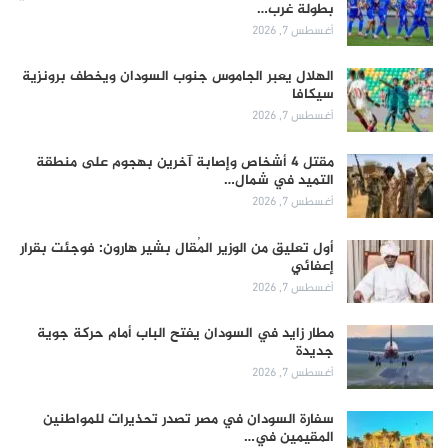
بطولة غرب…
أغسطس 7, 2026
الهلال يعبر الجاموس جنوب السودان ويخطف برونزية
سيكافا
أغسطس 7, 2026
مقتل 4 أشخاص وإصابة آخرين بهجوم على منطقة
التميد في شمال…
أغسطس 7, 2026
أول تعليق من الوزير المُقال بشير هارون: فوجئت بقرار
إعفائي
أغسطس 7, 2026
مطار زايد في السودان يفتح الباب أمام حركة جوية
جديدة
أغسطس 7, 2026
سفارة السودان في مصر تصدر تحذيرات للمواطنين
المقيمين في…