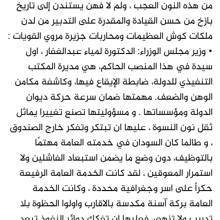
من هذه النون العجب ، ولم لا فهن يستندن إلى تاريخ
بازخ من حسن القيادة والمقدرة على التدبير من لدن
ملكات كوش العظيمات ومحاربات جزيرة مروي القويات :
• وزير مجلس الوزراء: الدكتورة لمياء عبدالغفار ، اول
سيدة في هذا المنصب الحاكم، هي مديرة المكتب
التنفيذي للدولة، ضابطة الإيقاع فيها، وكاشفة مكامن
الوهن والضعف. مهمتها ضمان سرعة حركة ديوان
الدولة ومؤسساتها . و مسؤوليتها تصنع تغييرا يماثل
ثقل نون النسوة ، عليها ان تبتكر وتفكر خارج الصندوق
، و طالما كان السودان في خدمته العامة مهتمًا
بالتوظيف، دون وضع ما يضمن استبعاد الفاشلين ولا
استمرار المعوقين ، لقد كانت الخدمة العامة الرفيعة
حكراً على اسر وجغرافية محددة ، وكانت الخدمة
العامة بركة آسنة مكدسة بالاقارب واولوا الحظوة بلا
تدريب ولا تزهي، فعليها ان تفكك دوائر النفوذ تبعد