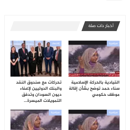
أخبار ذات صلة
سياسية
إقتصاد
القيادية بالحركة الإسلامية
تحركات مع صندوق النقد
سناء حمد توضح بشأن إقالة
والبنك الدوليين لإعفاء
موظف حكومي
ديون السودان وتدفق
التمويلات الميسرة…
سياسية
سياسية