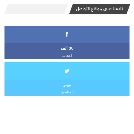
تابعنا على مواقع التواصل
30 الف
اعجاب
تويتر
المتابعين