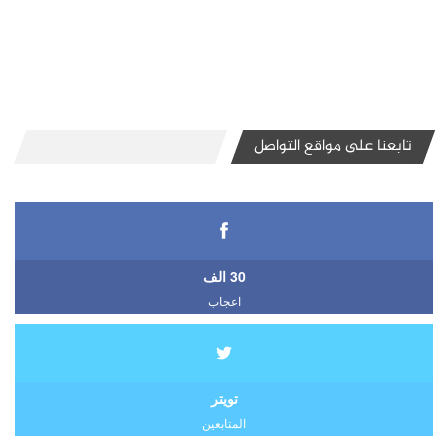
تابعنا على مواقع التواصل
30 الف
اعجاب
تويتر
المتابعين