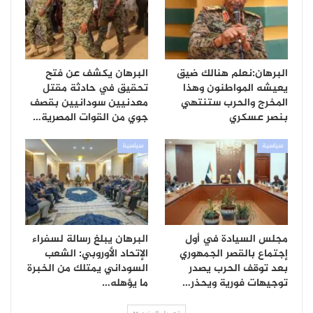
البرهان:نعلم هنالك ضيق
البرهان يكشف عن فتح
يعيشه المواطنون وهذا
تحقيق في حادثة مقتل
المخرج والحرب ستنتهي
معدنيين سودانيين بقصف
بنصر عسكري
جوي من القوات المصرية…
سياسية
سياسية
مجلس السيادة في أول
البرهان يبلغ رسالة لسفراء
إجتماع بالقصر الجمهوري
الإتحاد الأوروبي: الشعب
بعد توقف الحرب يصدر
السوداني يمتلك من الخبرة
توجيهات فورية ويحذر…
ما يؤهله…