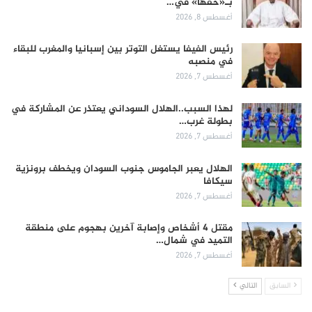
بـ«حقها» في…
أغسطس 8, 2026
رئيس الفيفا يستغل التوتر بين إسبانيا والمغرب للبقاء
في منصبه
أغسطس 7, 2026
لهذا السبب..الهلال السوداني يعتذر عن المشاركة في
بطولة غرب…
أغسطس 7, 2026
الهلال يعبر الجاموس جنوب السودان ويخطف برونزية
سيكافا
أغسطس 7, 2026
مقتل 4 أشخاص وإصابة آخرين بهجوم على منطقة
التميد في شمال…
أغسطس 7, 2026
السابق
التالي