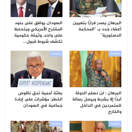
البرهان يصدر قرارًا بتعيين
السودان يوافق على بنود
أعضاء جُدد بـ “المحكمة
المقترح الأمريكي ويتحفظ
الدستورية”
على واحد..وثيقة حكومية
تكشف شروط قبول…
سياسية
سياسية
البرهان : لن نسلم الدولة
بعثة أممية تدق ناقوس
أبدًا إلا بشرط ويرسل رسالة
الخطر: مؤشرات على إبادة
للمتمردين في الداخل
جماعية في السودان
والخارج
سياسية
سياسية