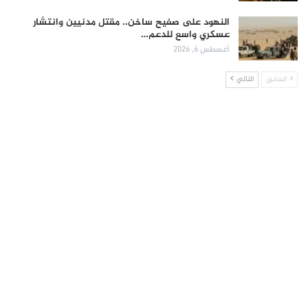
النهود على صفيح ساخن.. مقتل مدنيين وانتشار
عسكري واسع للدعم…
أغسطس 6, 2026
السابق
التالي