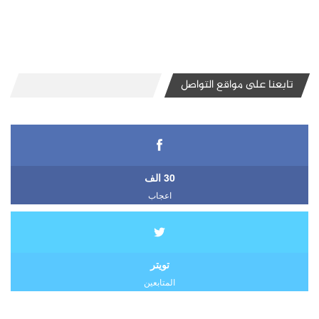
تابعنا على مواقع التواصل
30 الف
اعجاب
تويتر
المتابعين