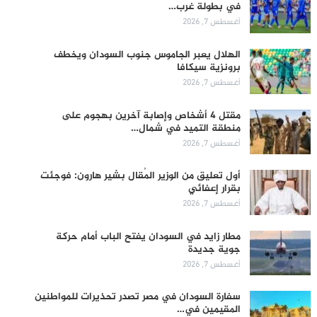
في بطولة غرب…
أغسطس 7, 2026
الهلال يعبر الجاموس جنوب السودان ويخطف
برونزية سيكافا
أغسطس 7, 2026
مقتل 4 أشخاص وإصابة آخرين بهجوم على
منطقة التميد في شمال…
أغسطس 7, 2026
أول تعليق من الوزير المُقال بشير هارون: فوجئت
بقرار إعفائي
أغسطس 7, 2026
مطار زايد في السودان يفتح الباب أمام حركة
جوية جديدة
أغسطس 7, 2026
سفارة السودان في مصر تصدر تحذيرات للمواطنين
المقيمين في…