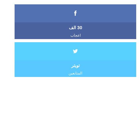
30 الف
اعجاب
تويتر
المتابعين