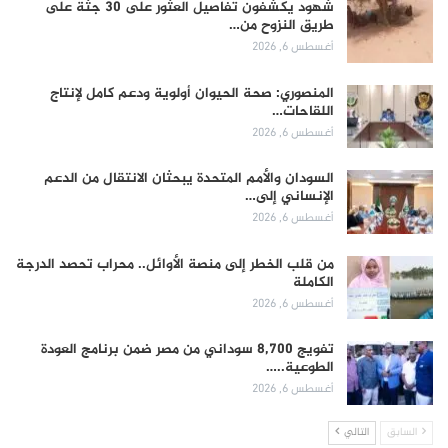
شهود يكشفون تفاصيل العثور على 30 جثة على
طريق النزوح من…
أغسطس 6, 2026
المنصوري: صحة الحيوان أولوية ودعم كامل لإنتاج
اللقاحات…
أغسطس 6, 2026
السودان والأمم المتحدة يبحثان الانتقال من الدعم
الإنساني إلى…
أغسطس 6, 2026
من قلب الخطر إلى منصة الأوائل.. محراب تحصد الدرجة
الكاملة
أغسطس 6, 2026
تفويج 8,700 سوداني من مصر ضمن برنامج العودة
الطوعية..…
أغسطس 6, 2026
السابق
التالي