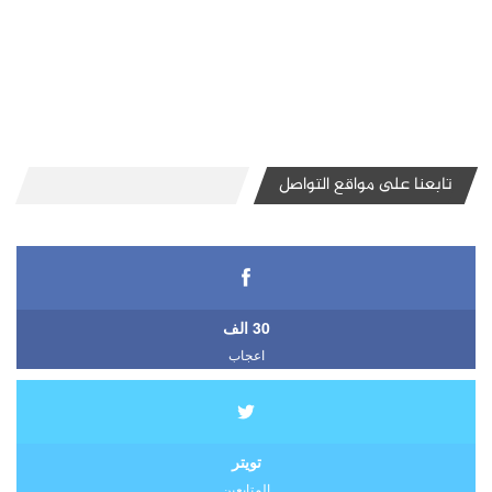
تابعنا على مواقع التواصل
30 الف
اعجاب
تويتر
المتابعين