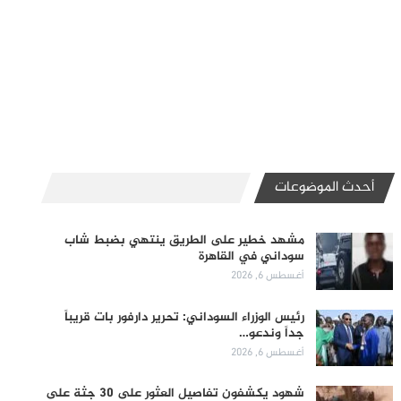
أحدث الموضوعات
مشهد خطير على الطريق ينتهي بضبط شاب
سوداني في القاهرة
أغسطس 6, 2026
رئيس الوزراء السوداني: تحرير دارفور بات قريباً
جداً وندعو…
أغسطس 6, 2026
شهود يكشفون تفاصيل العثور على 30 جثة على