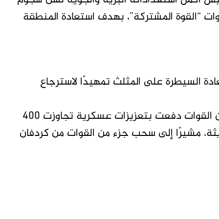
ع إن الجيش أكمل استعداداته البرية والجوية لشن هجوم
وات “القوة المشتركة”، بهدف استعادة المنطقة
ة السيطرة على المثلث تمهيدًا لاسترجاع
وفي المقابل، قال مصدر بقوات الدعم السريع إن القوات دفعت بتعزيزات عسكرية تجاوزت 400
ة، مشيرًا إلى سحب جزء من القوات من كردفان