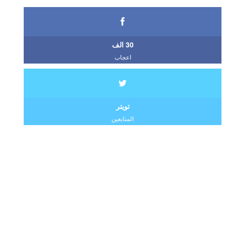
30 الف
اعجاب
تويتر
المتابعين