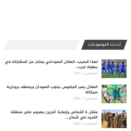
أحدث الموضوعات
لهذا السبب..الهلال السوداني يعتذر عن المشاركة في
بطولة غرب…
أغسطس 7, 2026
الهلال يعبر الجاموس جنوب السودان ويخطف برونزية
سيكافا
أغسطس 7, 2026
مقتل 4 أشخاص وإصابة آخرين بهجوم على منطقة
التميد في شمال…
أغسطس 7, 2026