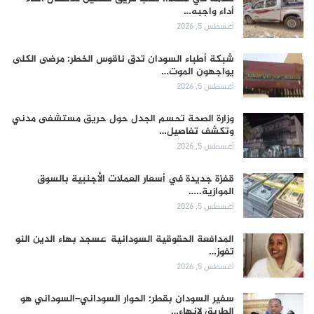
أداء واجبه…
أغسطس 5, 2026
شبكة أطباء السودان تدق ناقوس الخطر: مرضى الكلى
يواجهون الموت…
أغسطس 5, 2026
وزارة الصحة تحسم الجدل حول حريق مستشفى مدني
وتكشف تفاصيل…
أغسطس 5, 2026
قفزة جديدة في أسعار العملات الأجنبية بالسوق
الموازية..…
أغسطس 5, 2026
المدافعة الحقوقية السودانية عسجد بهاء الدين النو
تفوز…
أغسطس 5, 2026
سفير السودان بقطر: الحوار السوداني–السوداني هو
الطريق لإنهاء…