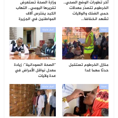
آخر تطورات الوضع الصحي..
وزارة الصحة تستعرض
الخرطوم تتصدّر معدلات
تقريرها اليومي.. التهاب
حمى الضنك والولايات
الكبد يفترس آلاف
تشهد انخفاضا…
المواطنين في الجزيرة
صحة
أخبار عاجلة
منازل الخرطوم تستقبل
“الصحة السودانية”: زيادة
حدثا مهما غدا
معدل نواقل الأمراض في
عدة ولايات
صحة
أخبار عاجلة