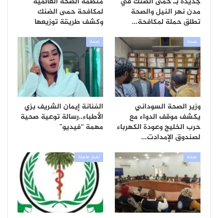
جديدة بـ حمى الضنك في
منظمة الصحة العالمية
مدن نهر النيل والصحة
لمكافحة حمى الضنك
تطلق حملة لمكافحة…
وكشف طريقة توزيعها
صحة
صحة
وزير الصحة السوداني
الفنانة إيمان الشريف بزي
يكشف موقف الدواء مع
الأطباء..رسالة توعية صحية
حرب الخليج وعودة الكهرباء
مهمة “فيديو”
لصندوق الإمدادت…
صحة
أخبار عاجلة