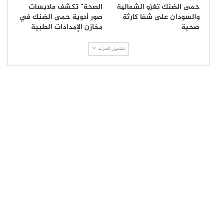
حمى الضنك تغزو الشمالية
الصحة” تكشف ملابسات
والسودان على شفا كارثة
صور أدوية حمى الضنك في
صحية
مخازن الإمدادات الطبية
تحميل المزيد