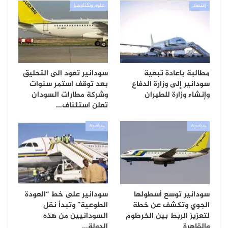
إقتصاد
علوم وتكنلوجيا
مطالبة باعادة تبعية
سودانير تعود الى التحليق
سودانير إلى وزارة الدفاع
بعد توقف استمر سنوات
وإنشاء وزارة للطيران
وشركة مطارات السودان
تعلن استئناف…
سياسية
سياسية
سودانير توسع أسطولها
سودانير على خط “العودة
الجوي وتكشف عن خطة
الطوعية” وتبدأ نقل
لتعزيز الربط بين الخرطوم
السودانيين من هذه
والقاهرة
الدولة…