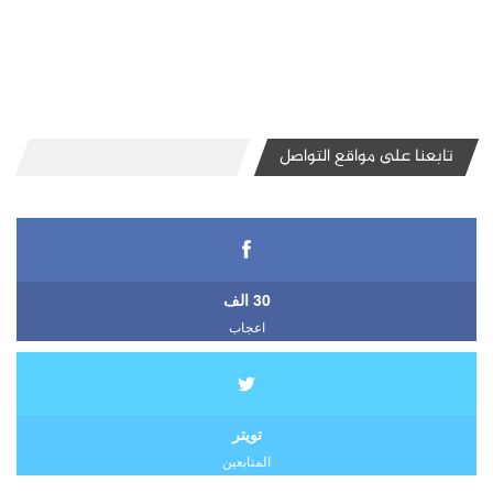
تابعنا على مواقع التواصل
30 الف
اعجاب
تويتر
المتابعين