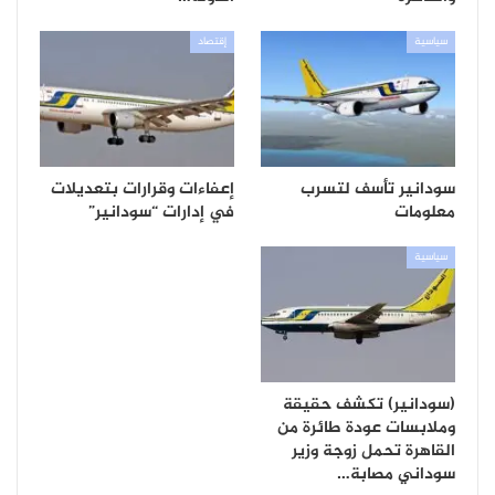
سياسية
إقتصاد
سودانير تأسف لتسرب
إعفاءات وقرارات بتعديلات
معلومات
في إدارات “سودانير”
سياسية
(سودانير) تكشف حقيقة
وملابسات عودة طائرة من
القاهرة تحمل زوجة وزير
سوداني مصابة…