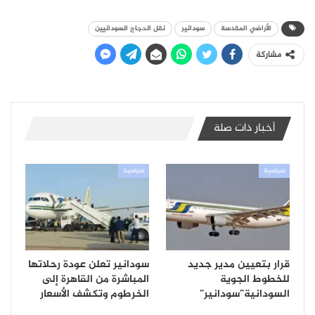
الأراضي المقدسة
سودانير
نقل الحجاج السودانيين
مشاركة
أخبار ذات صلة
سياسية
سياسية
قرار بتعيين مدير جديد
سودانير تعلن عودة رحلاتها
للخطوط الجوية
المباشرة من القاهرة إلى
السودانية”سودانير”
الخرطوم وتكشف الأسعار