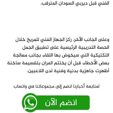
الفني قبل ديربي السودان المترقب.
وعلى الجانب الآخر، ركز الجهاز الفني للمريخ خلال
الحصة التدريبية الرئيسية على تطبيق الجمل
التكتيكية التي سيخوض بها اللقاء، بجانب معالجة
بعض الأخطاء، قبل أن يختتم المران بتقسيمة ساخنة
أظهرت جاهزية بدنية وفنية لدى اللاعبين.