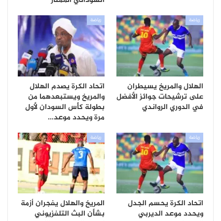
السوداني الممتاز
رياضة
رياضة
الهلال والمريخ يسيطران
اتحاد الكرة يصدم الهلال
على ترشيحات جوائز الأفضل
والمريخ ويستبعدهما من
في الدوري الرواندي
بطولة كأس السودان لأول
مرة ويحدد موعد…
رياضة
رياضة
اتحاد الكرة يحسم الجدل
المريخ والهلال يفجران أزمة
ويحدد موعد الديربي
بشأن البث التلفزيوني