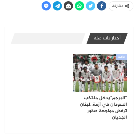
مشاركة
أخبار ذات صلة
رياضة
“البرجم”يدخل منتخب
السودان في أزمة..لبنان
ترفض مواجهة صقور
الجديان