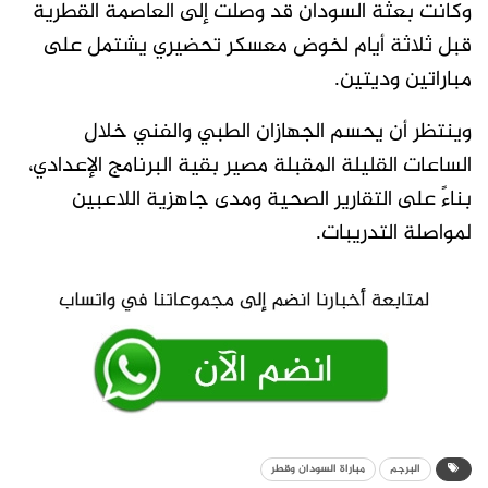
وكانت بعثة السودان قد وصلت إلى العاصمة القطرية
قبل ثلاثة أيام لخوض معسكر تحضيري يشتمل على
مباراتين وديتين.
وينتظر أن يحسم الجهازان الطبي والفني خلال
الساعات القليلة المقبلة مصير بقية البرنامج الإعدادي،
بناءً على التقارير الصحية ومدى جاهزية اللاعبين
لمواصلة التدريبات.
البرجم
مباراة السودان وقطر