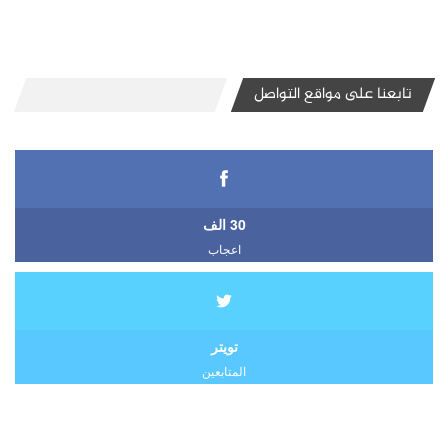
تابعنا على مواقع التواصل
30 الف
اعجاب
تويتر
المتابعين