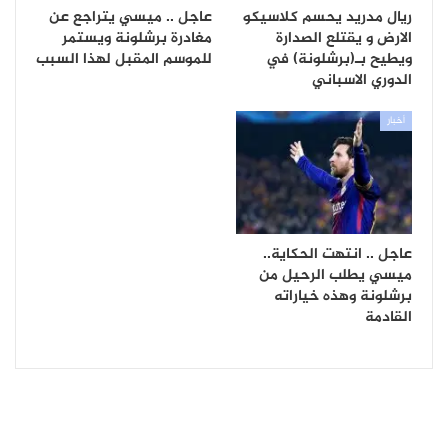
ريال مدريد يحسم كلاسيكو
عاجل .. ميسي يتراجع عن
الارض و يقتلع الصدارة
مغادرة برشلونة ويستمر
ويطيح بـ(برشلونة) في
للموسم المقبل لهذا السبب
الدوري الاسباني
أخبار
عاجل .. انتهت الحكاية..
ميسي يطلب الرحيل من
برشلونة وهذه خياراته
القادمة