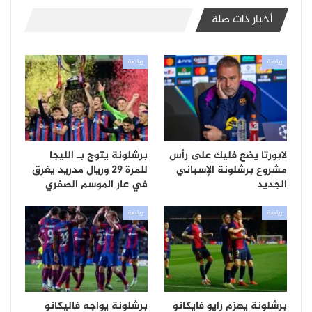
أخبار ذات صلة
رياضة
رياضة
لابورتا يضع فليك على رأس
برشلونة يتوج بـ الليجا
مشروع برشلونة الإسباني
للمرة 29 وريال مدريد يغرق
الجديد
في عار الموسم الصفري
رياضة
رياضة
برشلونة يهزم رايو فايكانو
برشلونة يواجه فاليكانو