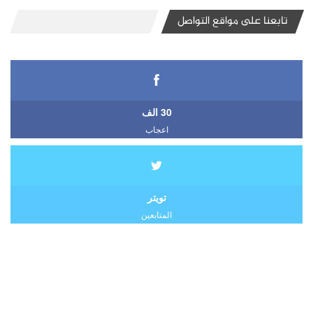
تابعنا على مواقع التواصل
30 الف
اعجاب
تويتر
المتابعين