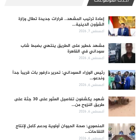
أحدث الموضوعات
إعادة ترتيب المشهد.. قرارات جديدة تطال وزارة
الشؤون الدينية…
أغسطس 7, 2026
مشهد خطير على الطريق ينتهي بضبط شاب
سوداني في القاهرة
أغسطس 6, 2026
رئيس الوزراء السوداني: تحرير دارفور بات قريباً جداً
وندعو…
أغسطس 6, 2026
شهود يكشفون تفاصيل العثور على 30 جثة على
طريق النزوح من…
أغسطس 6, 2026
المنصوري: صحة الحيوان أولوية ودعم كامل لإنتاج
اللقاحات…
أغسطس 6, 2026