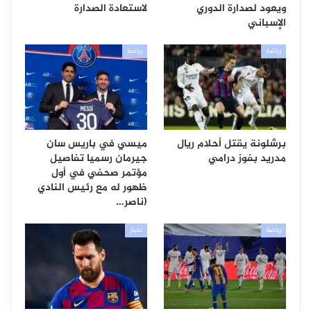
ويعود لصدارة الدوري
لاستعادة الصدارة
الإسباني
رياضة
رياضة
برشلونة يقتل أحلام ريال
ميسي في باريس سان
مدريد بفوز درامي
جيرمان رسميا تفاصيل
مؤتمر صحفي في أول
ظهور له مع رئيس النادي
(ناصر…
رياضة
أخبار