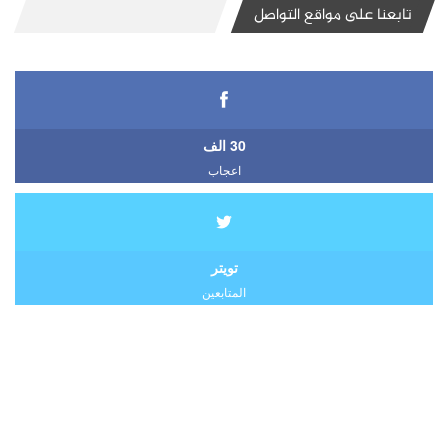
تابعنا على مواقع التواصل
30 الف
اعجاب
تويتر
المتابعين