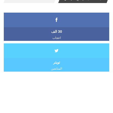
30 الف
اعجاب
تويتر
المتابعين