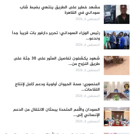
مشهد خطير على الطريق ينتهي بضبط شاب
سوداني في القاهرة
أغسطس 6, 2026
رئيس الوزراء السوداني: تحرير دارفور بات قريباً جداً
وندعو…
أغسطس 6, 2026
شهود يكشفون تفاصيل العثور على 30 جثة على
طريق النزوح من…
أغسطس 6, 2026
المنصوري: صحة الحيوان أولوية ودعم كامل لإنتاج
اللقاحات…
أغسطس 6, 2026
السودان والأمم المتحدة يبحثان الانتقال من الدعم
الإنساني إلى…
أغسطس 6, 2026