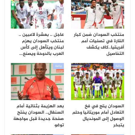
منتخب السودان ضمن كبار
عاجل .. بعشرة لاعبين ..
القارة في تصفيات أمم
منتخب السودان يهزم
أفريقيا..كاف يكشف
لبنان ويتأهل إلى كأس
التفاصيل
العرب بالدوحة ويصنع…
رياضة
رياضة
السودان يقع في فخ
بعد الهزيمة بثنائية أمام
التعادل أمام موريتانيا وحلم
السنغال.. السودان يفتح
الوصول إلى المونديال
صفحة جديدة قبل مواجهة
يتبخر
توغو