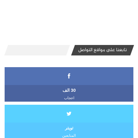
تابعنا على مواقع التواصل
30 الف
اعجاب
تويتر
المتابعين