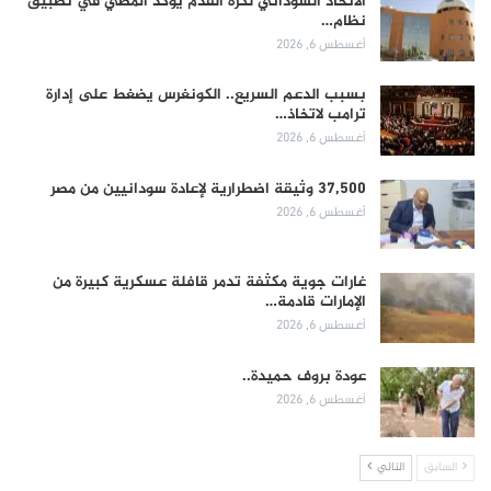
الاتحاد السوداني لكرة القدم يؤكد المضي في تطبيق
نظام…
أغسطس 6, 2026
بسبب الدعم السريع.. الكونغرس يضغط على إدارة
ترامب لاتخاذ…
أغسطس 6, 2026
37,500 وثيقة اضطرارية لإعادة سودانيين من مصر
أغسطس 6, 2026
غارات جوية مكثفة تدمر قافلة عسكرية كبيرة من
الإمارات قادمة…
أغسطس 6, 2026
عودة بروف حميدة..
أغسطس 6, 2026
السابق
التالي