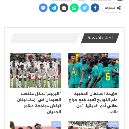
مشاركة
أخبار ذات صلة
رياضة
رياضة
هزيمة السنغال المخيبة
“البرجم”يدخل منتخب
أمام النرويج تُعيد فتح جراح
السودان في أزمة..لبنان
نهائي أمم أفريقيا..”من
ترفض مواجهة صقور
ملك…
الجديان
رياضة
رياضة