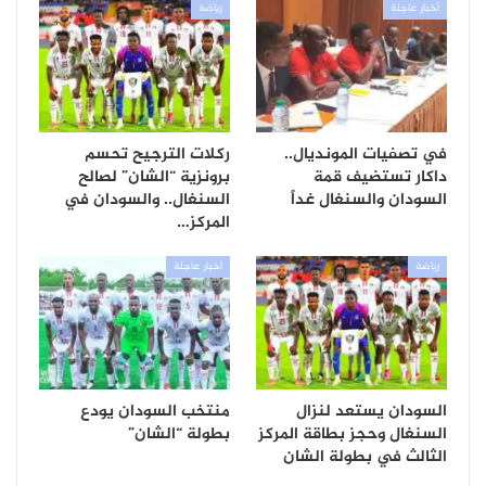
أخبار عاجلة
رياضة
في تصفيات المونديال..
ركلات الترجيح تحسم
داكار تستضيف قمة
برونزية “الشان” لصالح
السودان والسنغال غداً
السنغال.. والسودان في
المركز…
رياضة
أخبار عاجلة
السودان يستعد لنزال
منتخب السودان يودع
السنغال وحجز بطاقة المركز
بطولة “الشان”
الثالث في بطولة الشان