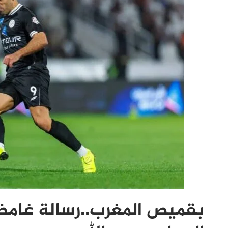
بقميص المغرب..رسالة غامض