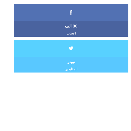
30 الف
اعجاب
تويتر
المتابعين