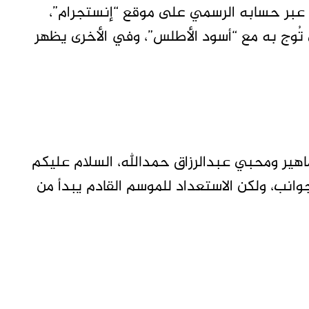
بر حسابه الرسمي على موقع “إنستجرام”،
إحداهما لقب كأس العرب 2025 الذي تُوج به مع “أسود الأطلس”، وفي الأخرى يظهر
اهير ومحبي عبدالرزاق حمدالله، السلام عليكم
لجوانب، ولكن الاستعداد للموسم القادم يبدأ من