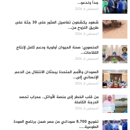
جداً وندعو…
أغسطس 6, 2026
شهود يكشفون تفاصيل العثور على 30 جثة على
طريق النزوح من…
أغسطس 6, 2026
المنصوري: صحة الحيوان أولوية ودعم كامل لإنتاج
اللقاحات…
أغسطس 6, 2026
السودان والأمم المتحدة يبحثان الانتقال من الدعم
الإنساني إلى…
أغسطس 6, 2026
من قلب الخطر إلى منصة الأوائل.. محراب تحصد
الدرجة الكاملة
أغسطس 6, 2026
تفويج 8,700 سوداني من مصر ضمن برنامج العودة
الطوعية..…