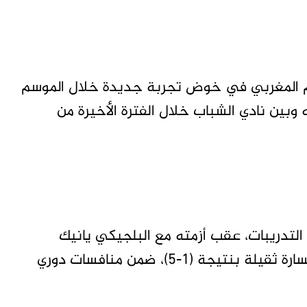
جم المغربي في خوض تجربة جديدة خلال الموسم
وبين نادي الشباب خلال الفترة الأخيرة من
التدريبات، عقب أزمته مع البلجيكي يانيك
كاراسكو خلال مواجهة التعاون، التي انتهت بخسارة ثقيلة بنتيجة (1-5)، ضمن منافسات دوري