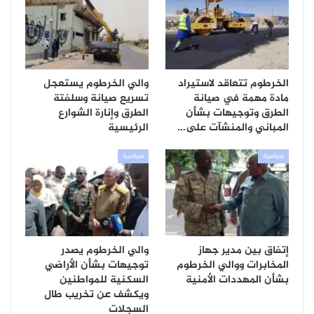
الخرطوم تتعاقد لاستيراد
والي الخرطوم يستعجل
مادة مهمة في صيانة
تسريع صيانة وسلفتة
الطرق وتوجيهات بشأن
الطرق وإنارة الشوارع
المباني والمنشآت على…
الرئيسية
سياسية
سياسية
إتفاق بين مدير جهاز
والي الخرطوم يصدر
المخابرات ووالي الخرطوم
توجيهات بشأن الأراضي
بشأن المهددات الأمنية
السكنية للمواطنين
ويكشف عن تخريب طال
السجلات