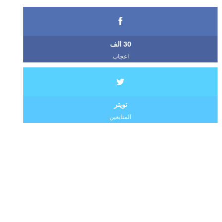
30 الف
اعجاب
تويتر
المتابعين