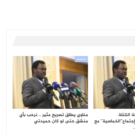
سياسية
 الكتلة
مناوي يطلق تصريح مثير .. نرحب بأي
جتماع”الخماسية” مع
منشق حتى لو كان حميدتي