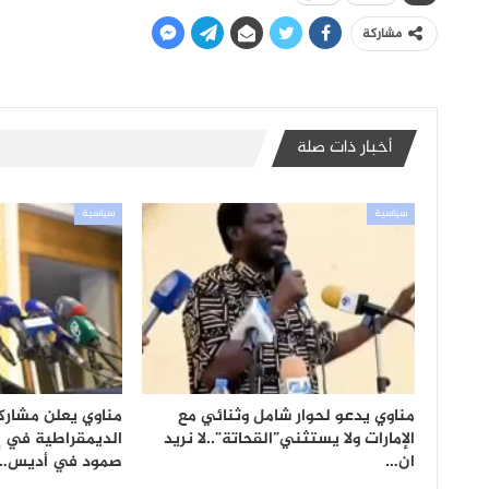
مشاركة
أخبار ذات صلة
سياسية
سياسية
مناوي يدعو لحوار شامل وثنائي مع
مناوي يعلن مشاركة
الإمارات ولا يستثني”القحاتة”..لا نريد
الديمقراطية في إ
ان…
صمود في أديس…