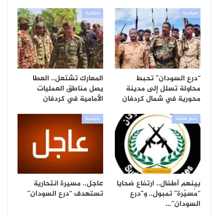
سياسية
سياسية
“درع السودان” تحبط
المعارك تشتعل.. العطا
محاولة تسلل إلى مدينة
يصل مناطق العمليات
محورية في شمال كردفان
الأمامية في كردفان
أخبار عاجلة
سياسية
بينهم أطفال.. ارتفاع ضحايا
عاجل.. مسيرة انتحارية
“مُسيّرة” تمبول.. و”درع
تستهدف “درع السودان”
السودان”…