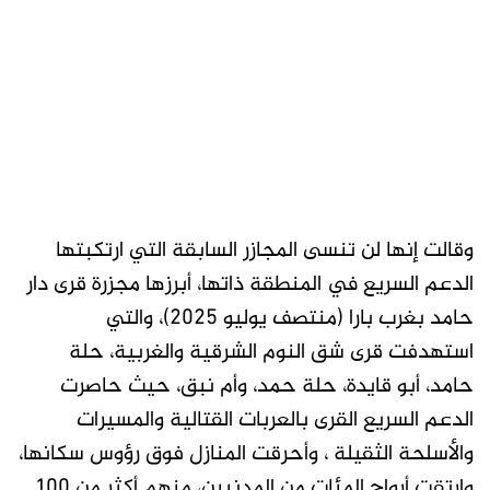
وقالت إنها لن تنسى المجازر السابقة التي ارتكبتها
الدعم السريع في المنطقة ذاتها، أبرزها مجزرة قرى دار
حامد بغرب بارا (منتصف يوليو 2025)، والتي
استهدفت قرى شق النوم الشرقية والغربية، حلة
حامد، أبو قايدة، حلة حمد، وأم نبق، حيث حاصرت
الدعم السريع القرى بالعربات القتالية والمسيرات
والأسلحة الثقيلة ، وأحرقت المنازل فوق رؤوس سكانها،
وارتقت أرواح المئات من المدنيين، منهم أكثر من 100