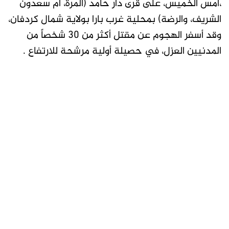
،أمس الخميس، على قرى دار حامد (المرة، أم سعدون
الشريف، والرضة) بمحلية غرب بارا بولاية شمال كردفان،
وقد أسفر الهجوم عن مقتل أكثر من 30 شخصاً من
المدنيين العزل، في حصيلة أولية مرشحة للارتفاع .