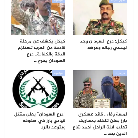
أخبار عاجلة
سياسية
كيكل: درع السودان وجد
كيكل يكشف عن مرحلة
ليحمي رجاله وعرضه
قادمة من الحرب تستلزم
الدقة والكفاءة.. درع
السودان يخرج…
سياسية
سياسية
لمسة وفاء.. قائد عسكري
“درع السودان” يعلن مقتل
بارز يعلن تكفله بمصاريف
قيادي بارز في صفوفه
تعليم ابنة الراحل أحمد شاع
ويتوعد بالرد
الدين بعد…