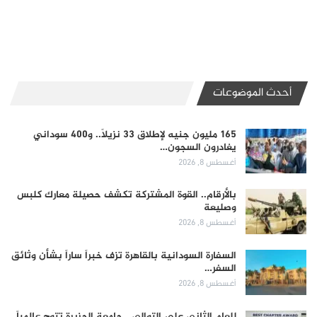
أحدث الموضوعات
165 مليون جنيه لإطلاق 33 نزيلاً.. و400 سوداني
يغادرون السجون…
أغسطس 8, 2026
بالأرقام.. القوة المشتركة تكشف حصيلة معارك كلبس
وصليعة
أغسطس 8, 2026
السفارة السودانية بالقاهرة تزف خبراً ساراً بشأن وثائق
السفر…
أغسطس 8, 2026
للعام الثاني على التوالي.. جامعة الجزيرة تتوج عالمياً