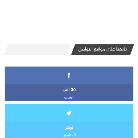
تابعنا على مواقع التواصل
30 الف
اعجاب
تويتر
المتابعين