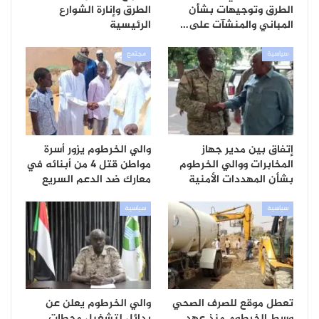
الطرق وتوجيهات بشأن
الطرق وإنارة الشوارع
المباني والمنشآت على…
الرئيسية
سياسية
مجتمع
إتفاق بين مدير جهاز
والي الخرطوم يزور أسرة
المخابرات ووالي الخرطوم
مواطن قتل 4 من أبنائه في
بشأن المهددات الأمنية
معارك ضد الدعم السريع
سياسية
سياسية
تعطل موقع للصرف الصحي
والي الخرطوم يعلن عن
وسط الخرطوم منذ عهد
بدائل لتشغيل محطات