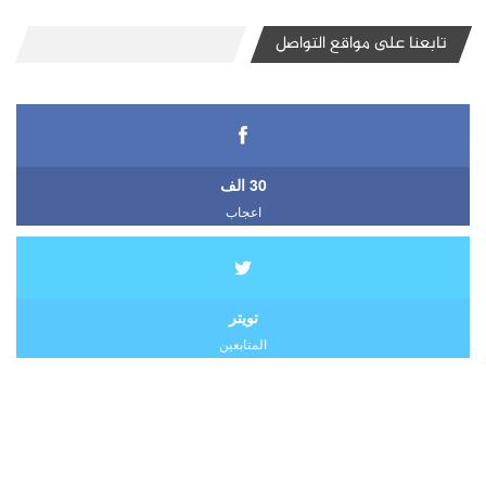
تابعنا على مواقع التواصل
30 الف
اعجاب
تويتر
المتابعين