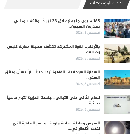
أحدث الموضوعات
165 مليون جنيه لإطلاق 33 نزيلاً.. و400 سوداني
يغادرون السجون…
أغسطس 8, 2026
بالأرقام.. القوة المشتركة تكشف حصيلة معارك كلبس
وصليعة
أغسطس 8, 2026
السفارة السودانية بالقاهرة تزف خبراً ساراً بشأن وثائق
السفر…
أغسطس 8, 2026
للعام الثاني على التوالي.. جامعة الجزيرة تتوج عالمياً
بجائزة…
أغسطس 8, 2026
الشمس محاطة بحلقة ملونة.. ما سر الظاهرة التي
لفتت الأنظار في…