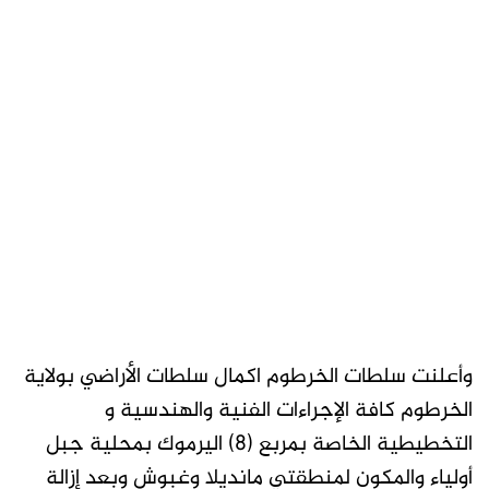
وأعلنت سلطات الخرطوم اكمال سلطات الأراضي بولاية
الخرطوم كافة الإجراءات الفنية والهندسية و
التخطيطية الخاصة بمربع (٨) اليرموك بمحلية جبل
أولياء والمكون لمنطقتي مانديلا وغبوش وبعد إزالة