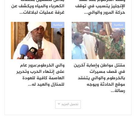
الإنجليز يتسبب في توقف
الكهرباء والمياه ويكشف عن
حركة المرور والوالي…
غرفة عمليات لبلاغات…
سياسية
سياسية
مقتل مواطن وإصابة آخرين
والي الخرطوم:مرور عام
في قصف مسيرات
على إنتهاء الحرب وتحرير
بالخرطوم والوالي يتفقد
العاصمة كافية للعودة
موقع الحادثة ويوجه
للمنازل والعيد له…
رسالة…
تحميل المزيد