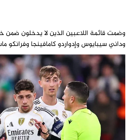
وضمت قائمة اللاعبين الذين لا يدخلون ضمن خط
وداني سيبايوس وإدواردو كامافينجا وفرانكو ماس