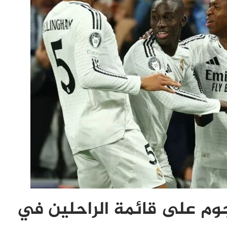
و يقول كلمته..”6″ نجوم على قائمة الراحلين في