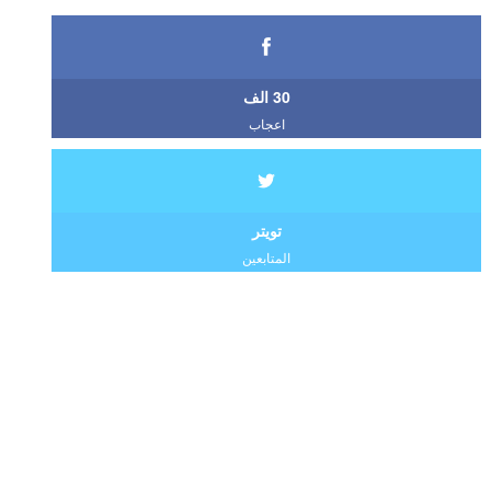
30 الف
اعجاب
تويتر
المتابعين