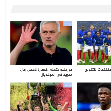
رياضة
رينيو يرشح “6”منتخبات للتتويج
مورينيو يتمنى خسارة لاعبي ريال
مدريد في المونديال
رياضة