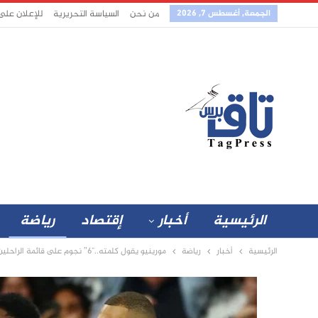
الجمعة, أغسطس 7, 2026
من نحن
السياسة التحريرية
للإعلان على
الرئيسية
أخبار
إقتصاد
رياضة
الرئيسية
أخبار
رياضة
مورينيو يقول كلمته..”6″ نجوم على قائمة الراحلين في ريال مدريد