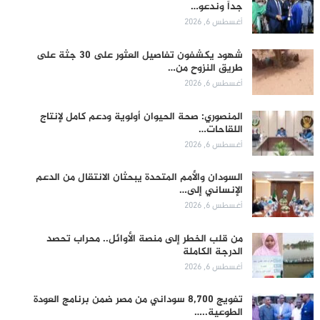
جداً وندعو…
أغسطس 6, 2026
شهود يكشفون تفاصيل العثور على 30 جثة على
طريق النزوح من…
أغسطس 6, 2026
المنصوري: صحة الحيوان أولوية ودعم كامل لإنتاج
اللقاحات…
أغسطس 6, 2026
السودان والأمم المتحدة يبحثان الانتقال من الدعم
الإنساني إلى…
أغسطس 6, 2026
من قلب الخطر إلى منصة الأوائل.. محراب تحصد
الدرجة الكاملة
أغسطس 6, 2026
تفويج 8,700 سوداني من مصر ضمن برنامج العودة
الطوعية..…