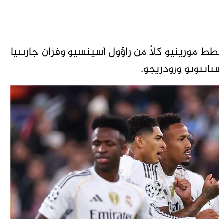
ط مورينيو كلاً من راؤول أسينسيو وفران جارسيا
تانتونو ورودريجو.