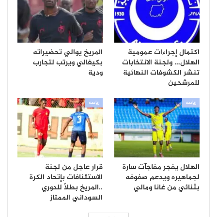
اكتمال إجراءات عمومية
المريخ يوالي تحضيراته
الهلال… ولجنة الانتخابات
بكيغالي ويرتب لتجارب
تنشر الكشوفات النهائية
ودية
للمرشحين
رياضة
رياضة
الهلال يفجر مفاجآت سارة
قرار عاجل من لجنة
لجماهيره ويدعم صفوفه
الاستئنافات بإتحاد الكرة
بثنائي من غانا ومالي
..المريخ بطلًا للدوري
السوداني الممتاز