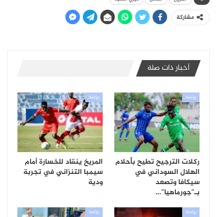
مشاركة
أخبار ذات صلة
رياضة
رياضة
ركلات الترجيح تطيح بأحلام
المريخ ينقاد للخسارة أمام
الهلال السوداني في
سيمبا التنزاني في تجربة
سيكافا وتصعد
ودية
بـ”جورماهيا”…
رياضة
رياضة