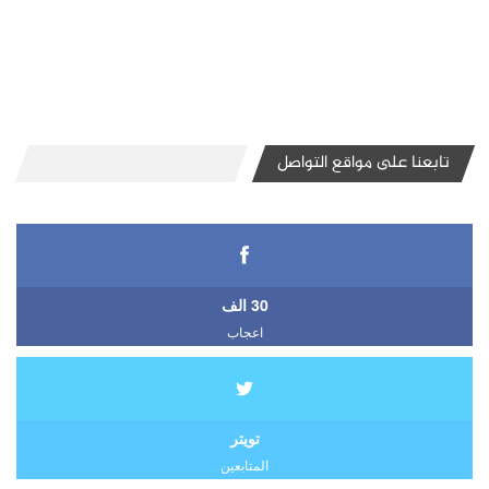
تابعنا على مواقع التواصل
30 الف
اعجاب
تويتر
المتابعين