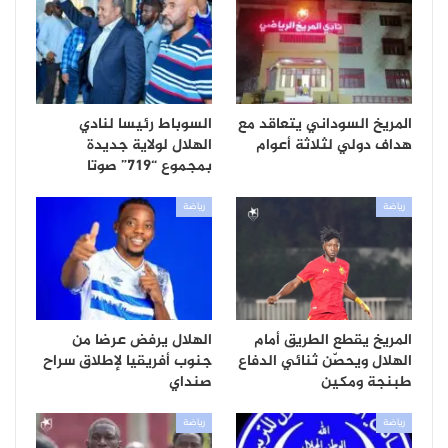
المريخ السوداني يتعاقد مع
السوباط رئيسا لنادي
هداف دولي لثلاثة أعوام
الهلال لولاية جديدة
بمجموع “719” صوتا
رياضة
رياضة
المريخ يقطع الطريق أمام
الهلال يرفض عرضا من
الهلال ويحصّن ثنائي الدفاع
جنوب أفريقيا لإطلاق سراح
طبنجة ومكين
صنداي
رياضة
رياضة